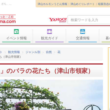
津山ホルモンうどん情報
津山めぐりレポート
稲葉浩志
2026年5月13日津山市領家にある「甲本バラ園」から、今年も「そろそろバラ...
Search
Query
イベント情報
観光ガイド
交通情報
暮
ト
観光情報
ジャンル別
自然
花
たち（津山市領家）
ラ園」のバラの花たち（津山市領家）