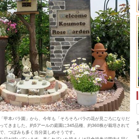
ある「甲本バラ園」から、今年も「そろそろバラの花が見ごろになりだ
てきました。約5アールの庭園に345品種、約360株が栽培されて
で、つぼみも多く当分楽しめそうです。
な日が続いています。来られていた皆さんは日傘持参で園内を回ら