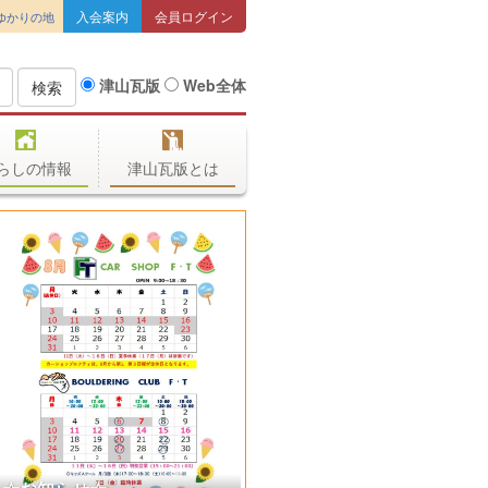
入会案内
会員ログイン
ゆかりの地
津山瓦版
Web全体
検索
らしの情報
津山瓦版とは