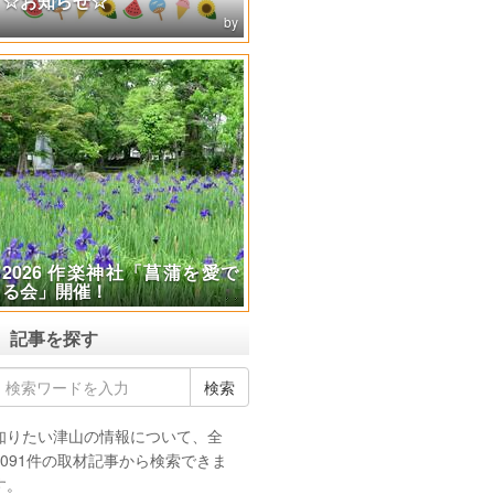
☆お知らせ☆
2026 作楽神社「菖蒲を愛で
る会」開催！
記事を探す
知りたい津山の情報について、全
4091件の取材記事から検索できま
す。