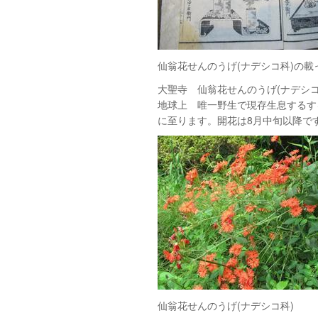
仙翁花せんのうげ(ナデシコ科)の載
大聖寺 仙翁花せんのうげ(ナデシコ
地球上 唯一野生で現存生息するす
に至ります。開花は8月中旬以降で
仙翁花せんのうげ(ナデシコ科)