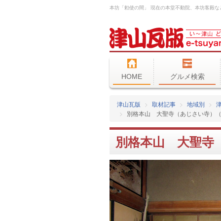
HOME
グルメ検索
津山瓦版
取材記事
地域別
別格本山 大聖寺（あじさい寺）
別格本山 大聖寺