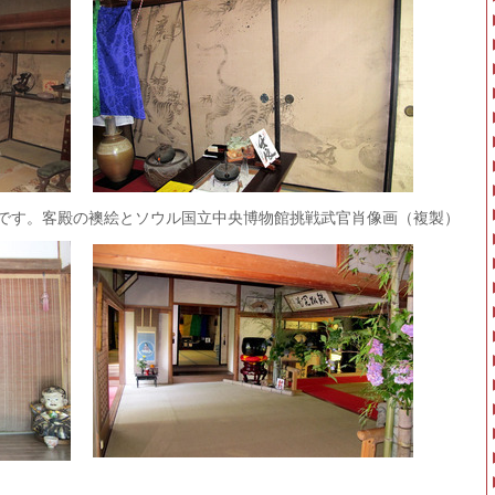
様子です。客殿の襖絵とソウル国立中央博物館挑戦武官肖像画（複製）