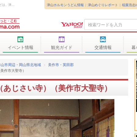
津山ホルモンうどん情報
津山めぐりレポート
稲葉浩志
本坊「勅使の間」 現在の本堂不動院、本坊客殿などは、津山城主、森忠政公（森蘭丸...
Search
Query
イベント情報
観光ガイド
交通情報
暮
津山市周辺・岡山県北地域
美作市・英田郡
（美作市大聖寺）
（あじさい寺）（美作市大聖寺）