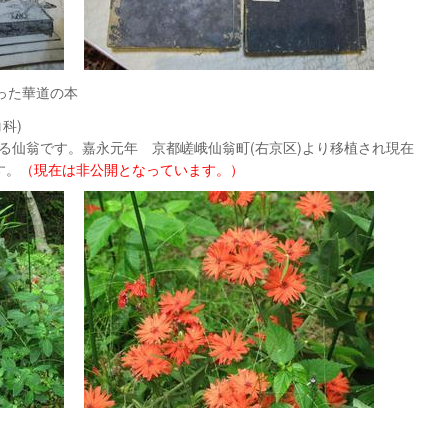
った華道の本
科)
る仙翁です。嘉永元年 京都嵯峨仙翁町(右京区)より移植され現在
す。
（現在は非公開となっています。）