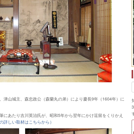
、津山城主、森忠政公（森蘭丸の弟）により慶長9年（1604年）に
筆にあたり吉川英治氏が、昭和5年から翌年にかけ逗留をくりかえ
の詳しい取材はこちらから）