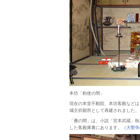
本坊「勅使の間」
現在の本堂不動院、本坊客殿などは
城主祈願所として再建されました。
「雁の間」は、小説「宮本武蔵」執
した客殿庫裏にあります。
（大聖寺