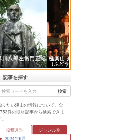
極楽山 光厳寺で不動護摩供
（ふどうごまく）の体験
記事を探す
知りたい津山の情報について、全
3753件の取材記事から検索できま
す。
投稿月別
ジャンル別
2024年6月