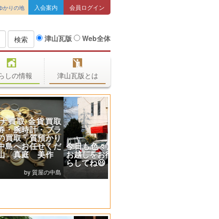
入会案内
会員ログイン
ゆかりの地
津山瓦版
Web全体
検索
らしの情報
津山瓦版とは
今日も色々定食揃えて皆様の
お越しをお待ちしています❗入
らしてね😃
お食事処 たかくら