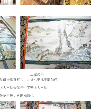
掛け軸 三途の川
盆供掛供養有共 元禄七甲戌年龍仙停
上人再調天保年中了辨上人再調
什物モ破レ再度補修也