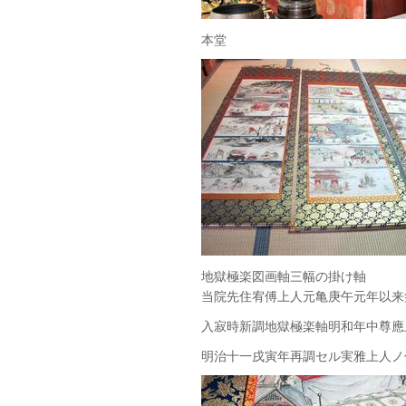
本堂
地獄極楽図画軸三幅の
当院先住宥傅上人元亀庚午元年以来
入寂時新調地獄極楽軸明和年中尊應
明治十一戌寅年再調セル実雅上人ノ