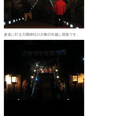
参道に灯る大隅神社の大晦日年越し燈路です。