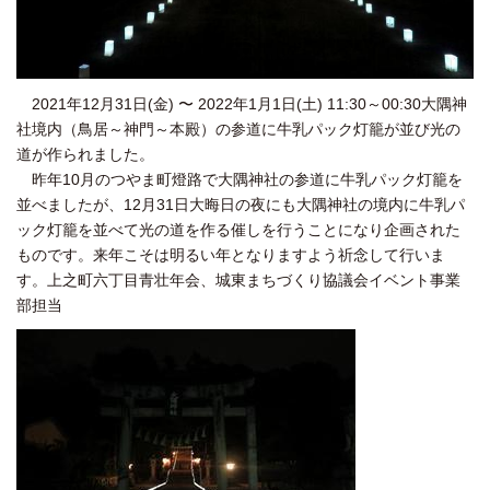
2021年12月31日(金) 〜 2022年1月1日(土)
11:30～
00:30大隅神
社境内（鳥居～神門～本殿）の参道に
牛乳パック灯籠が並び光の
道が作られました。
昨年10月のつやま町燈路で大隅神社の参道に牛乳パック灯籠を
並べましたが、12月31日大晦日の夜にも大隅神社の境内に牛乳パ
ック灯籠を並べて光の道を作る催しを行うことになり企画された
ものです。来年こそは
明るい年となりますよう祈念して行いま
す。
上之町六丁目青壮年会、城東まちづくり協議会イベント事業
部担当