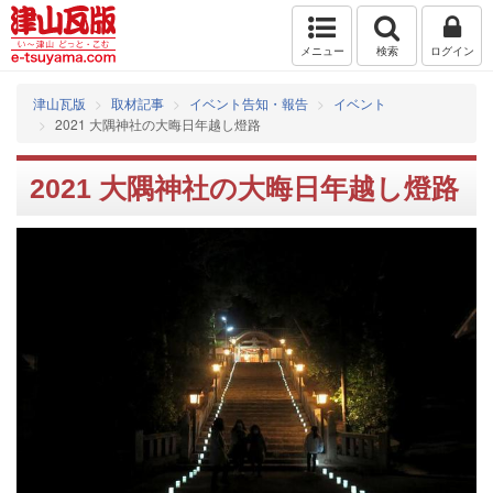
メニュー
検索
ログイン
津山瓦版
取材記事
イベント告知・報告
イベント
2021 大隅神社の大晦日年越し燈路
2021 大隅神社の大晦日年越し燈路