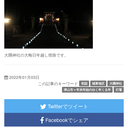
大隅神社の大晦日年越し燈路です。
2022年01月03日
この記事のキーワード
初詣
城東地区
大隅神社
津山市＝年末年始のゆく年くる年
灯篭
Twitterでツイート
Facebookでシェア