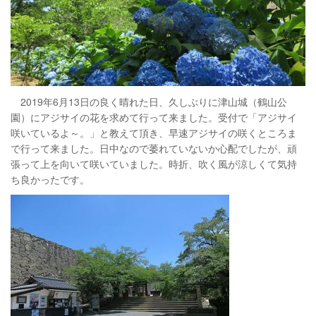
2019年6月13日の良く晴れた日、久しぶりに津山城（鶴山公
園）にアジサイの花を求めて行って来ました。受付で「アジサイ
咲いているよ～。」と教えて頂き、早速アジサイの咲くところま
で行って来ました。日中なので萎れていないか心配でしたが、頑
張って上を向いて咲いていました。時折、吹く風が涼しくて気持
ち良かったです。