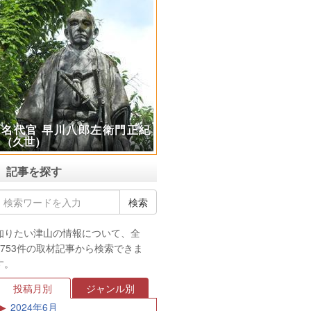
名代官 早川八郎左衛門正紀
（久世）
記事を探す
知りたい津山の情報について、全
3753件の取材記事から検索できま
す。
投稿月別
ジャンル別
2024年6月