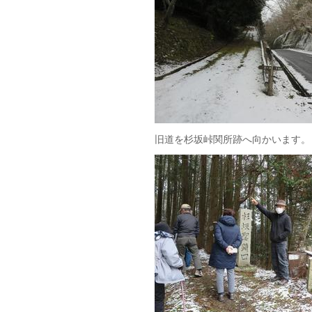
旧道を杉坂峠関所跡へ向かいます。