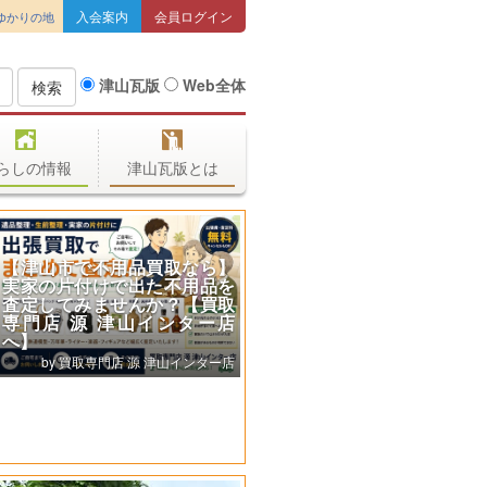
入会案内
会員ログイン
ゆかりの地
津山瓦版
Web全体
検索
らしの情報
津山瓦版とは
【津山市で不用品買取なら】
実家の片付けで出た不用品を
査定してみませんか？【買取
専門店 源 津山インター店
へ】
買取専門店 源 津山インター店