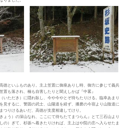
高徳といふものあり。主上笠置に御座ありし時、御方に参じて義兵
笠置も落され、楠も自害したりと聞えしかば『中畧』
（いただき）に隠れ臥し、今や今やとぞ待ちたりける。臨幸あまり
を見するに、警固の武士、山陽道を経ず、播磨の今宿より山陰道に
まつりけるあいだ、高徳が支度相違してけり。
きょう）の深山なれ、ここにて待ちたてまつらん』とて三石山より
しの）ぎて、杉坂へ着きたりければ、主上はや院の庄へ入らせたま