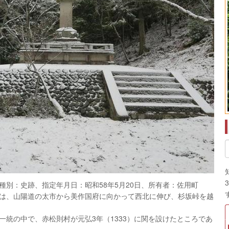
種別：史跡、指定年月日：昭和58年5月20日、所有者：佐用町
は、山陽道の太市から美作国府に向かって西北に伸び、杉坂峠を越
統の中で、赤松則村が元弘3年（1333）に関を設けたところであ