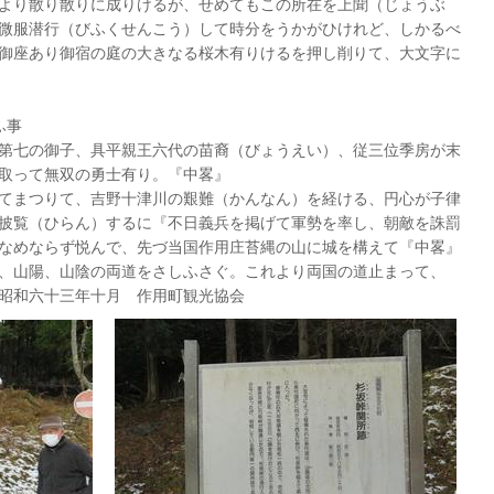
より散り散りに成りけるが、せめてもこの所在を上聞（じょうぶ
微服潜行（びふくせんこう）して時分をうかがひけれど、しかるべ
御座あり御宿の庭の大きなる桜木有りけるを押し削りて、大文字に
ふ事
第七の御子、具平親王六代の苗裔（びょうえい）、従三位季房が末
取って無双の勇士有り。『中畧』
てまつりて、吉野十津川の艱難（かんなん）を経ける、円心が子律
披覧（ひらん）するに『不日義兵を掲げて軍勢を率し、朝敵を誅罰
なめならず悦んで、先づ当国作用庄苔縄の山に城を構えて『中畧』
、山陽、山陰の両道をさしふさぐ。これより両国の道止まって、
昭和六十三年十月 作用町観光協会