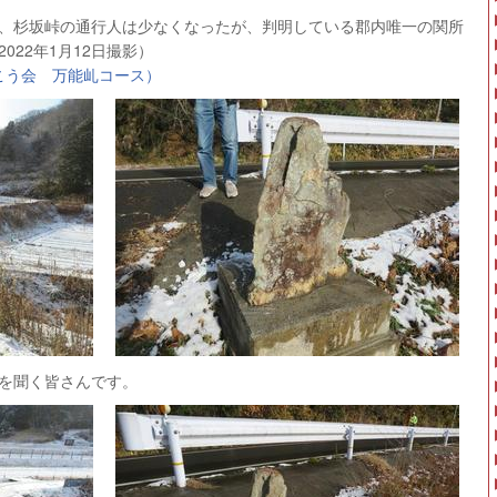
、杉坂峠の通行人は少なくなったが、判明している郡内唯一の関所
22年1月12日撮影）
こう会 万能乢コース）
を聞く皆さんです。