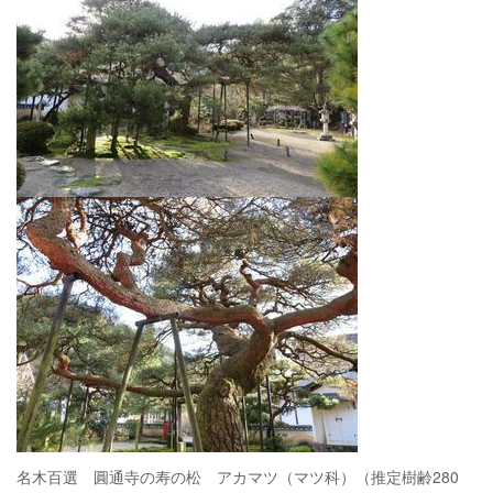
名木百選 圓通寺の寿の松 アカマツ（マツ科）（推定樹齢280