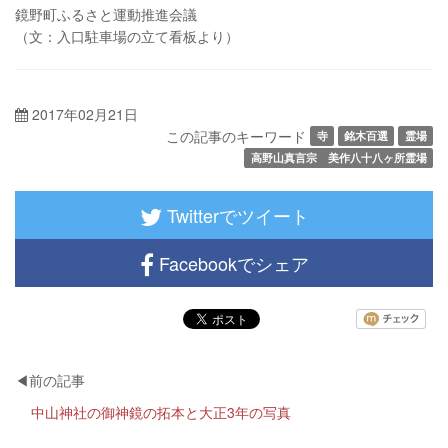
鏡野町ふるさと運動推進会議
（文：入口駐車場の立て看板より）
2017年02月21日
この記事のキーワード
寺
銘木百選
霊場
高野山真言宗 美作八十八ヶ所霊場
Twitterでツイート
Facebookでシェア
中山神社の御神鏡の拓本と大正3年の写真