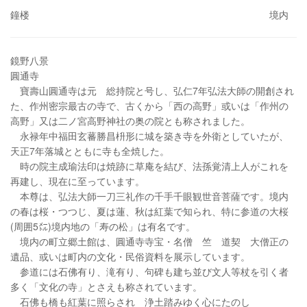
鐘楼 境内
鏡野八景
圓通寺
寶壽山圓通寺は元 総持院と号し、弘仁7年弘法大師の開創され
た、作州密宗最古の寺で、古くから「西の高野」或いは「作州の
高野」又は二ノ宮高野神社の奥の院とも称されました。
永禄年中福田玄蕃勝昌枡形に城を築き寺を外衛としていたが、
天正7年落城とともに寺も全焼した。
時の院主成瑜法印は焼跡に草庵を結び、法孫覚清上人がこれを
再建し、現在に至っています。
本尊は、弘法大師一刀三礼作の千手千眼観世音菩薩です。境内
の春は桜・つつじ、夏は蓮、秋は紅葉で知られ、特に参道の大桜
(周囲5㍍)境内地の「寿の松」は有名です。
境内の町立郷土館は、圓通寺寺宝・名僧 竺 道契 大僧正の
遺品、或いは町内の文化・民俗資料を展示しています。
参道には石佛有り、滝有り、句碑も建ち並び文人等杖を引く者
多く「文化の寺」とさえも称されています。
石佛も橋も紅葉に照らされ 浄土踏みゆく心にたのし