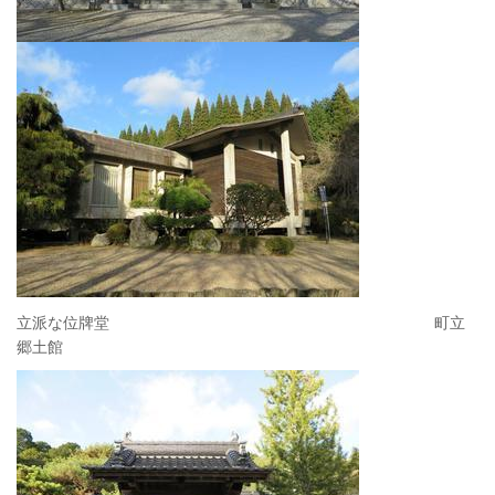
立派な位牌堂 町立
郷土館