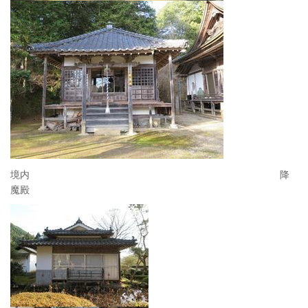
境内 降
魔殿