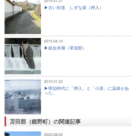
2015.01.27
古い街道 しずな坂（押入）
2015.04.10
統合井堰（草加部）
2015.01.22
明治時代に「押入」と「小原」に温泉があ
った。
苫田郡（鏡野町）の関連記事
2023.08.02