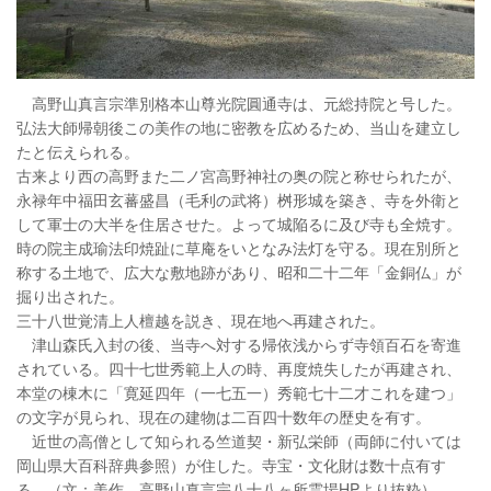
高野山真言宗準別格本山尊光院圓通寺は、元総持院と号した。
弘法大師帰朝後この美作の地に密教を広めるため、当山を建立し
たと伝えられる。
古来より西の高野また二ノ宮高野神社の奥の院と称せられたが、
永禄年中福田玄蕃盛昌（毛利の武将）桝形城を築き、寺を外衛と
して軍士の大半を住居させた。よって城陥るに及び寺も全焼す。
時の院主成瑜法印焼趾に草庵をいとなみ法灯を守る。現在別所と
称する土地で、広大な敷地跡があり、昭和二十二年「金銅仏」が
掘り出された。
三十八世覚清上人檀越を説き、現在地へ再建された。
津山森氏入封の後、当寺へ対する帰依浅からず寺領百石を寄進
されている。四十七世秀範上人の時、再度焼失したが再建され、
本堂の棟木に「寛延四年（一七五一）秀範七十二才これを建つ」
の文字が見られ、現在の建物は二百四十数年の歴史を有す。
近世の高僧として知られる竺道契・新弘栄師（両師に付いては
岡山県大百科辞典参照）が住した。寺宝・文化財は数十点有す
る。（文：美作 高野山真言宗八十八ヶ所霊場HPより抜粋）