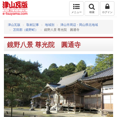
メニュー
検索
ログイン
津山瓦版
取材記事
地域別
津山市周辺・岡山県北地域
苫田郡（鏡野町）
鏡野八景 尊光院 圓通寺
鏡野八景 尊光院 圓通寺