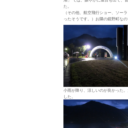
た。
（その他、航空飛行ショー、ソーラ
ったそうです。）お隣の鏡野町なの
小雨が降り、涼しいのが良かった。
した。