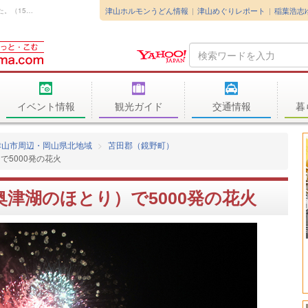
津山ホルモンうどん情報
津山めぐりレポート
稲葉浩志
2012年7月28日（土）奥津湖畔に花火が轟きました。（15：00～21：00...
Search
Query
イベント情報
観光ガイド
交通情報
暮
津山市周辺・岡山県北地域
苫田郡（鏡野町）
5000発の花火
津湖のほとり）で5000発の花火