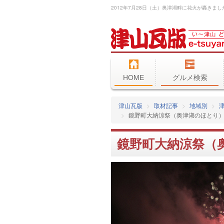
HOME
グルメ検索
津山瓦版
取材記事
地域別
鏡野町大納涼祭（奥津湖のほとり）で
鏡野町大納涼祭（奥