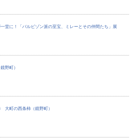
が一堂に！「バルビゾン派の至宝、ミレーとその仲間たち」展
（鏡野町）
柿 大町の西条柿（鏡野町）