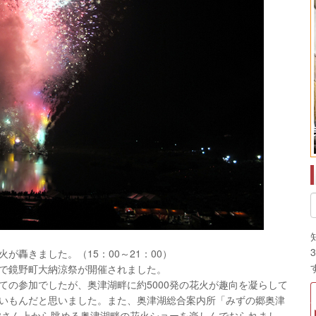
火が轟きました。（15：00～21：00）
で鏡野町大納涼祭が開催されました。
ての参加でしたが、奥津湖畔に約5000発の花火が趣向を凝らして
いもんだと思いました。また、奥津湖総合案内所「みずの郷奥津
皆さん上から眺める奥津湖畔の花火ショーを楽しんでおられまし