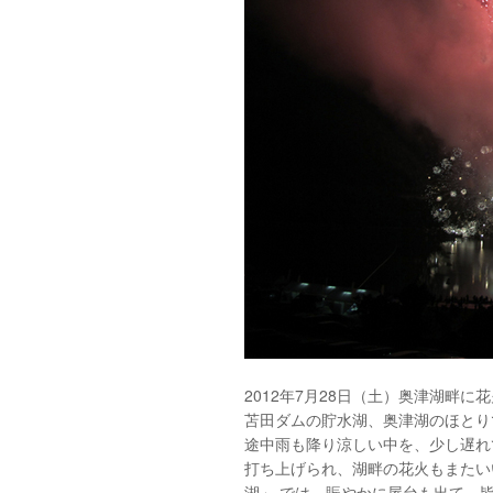
2012年7月28日（土）奥津湖畔に花
苫田ダムの貯水湖、奥津湖のほとり
途中雨も降り涼しい中を、少し遅れ
打ち上げられ、湖畔の花火もまたい
湖」 では、賑やかに屋台も出て、