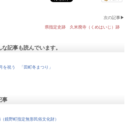
県指定史跡 久米廃寺（くめはいじ）跡
んな記事も読んでいます。
正月を祝う 「田町冬まつり」
記事
踊（鏡野町指定無形民俗文化財）