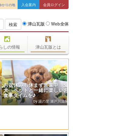
入会案内
会員ログイン
ゆかりの地
津山瓦版
Web全体
検索
らしの情報
津山瓦版とは
お盆休みも休まず営業中！愛
犬・ペットと一緒に楽しいお
食事タイムを♪
湯の里 瀬戸川温泉