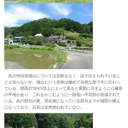
此の仲仙道城山については文献もなく、語り伝えられているこ
とも知らないが、城山という名称は極めて自然な形で今に伝わっ
ている。標高273mの頂上に上って見ると畧図に示すように心臓形
の平地があり、これをかこむように一段低い平坦部が造成されて
いる。此の部分の東、現在畑になっている部分までが城郭の構え
になっており、石垣は全然使われていない。