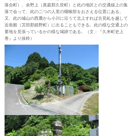
落合町）、余野上（真庭郡久世町）と此の地区との交通線上の集
落で会って、此の二つの人里の咽喉部をおさえる位置にある。
又、此の城山の西麓から小川に沿うて北上すれば古見乢を越して
近衛殿（苫田郡鏡野町）に出ることもできる。此の様な交通上の
要地を見張っているかの様な城跡である。（文：『久米町史上
巻』より抜粋）