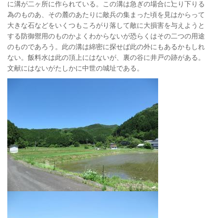
に溝が二ヶ所に作られている。この溝は急ぎの場合に辷り下りる
為のものあ、その麓のあたりに敵兵の集まった頃を見はからって
大きな石などをいくつもころがり落して敵に大損害を与えようと
する防御禦用のものかよくわからないが恐らくはその二つの用途
のものであろう。此の溝は綿密に探せば此の外にもあるかもしれ
ない。飯料水は此の頂上にはないが、裏の谷に井戸の跡がある。
文献にはないがたしかに中世の城址である。