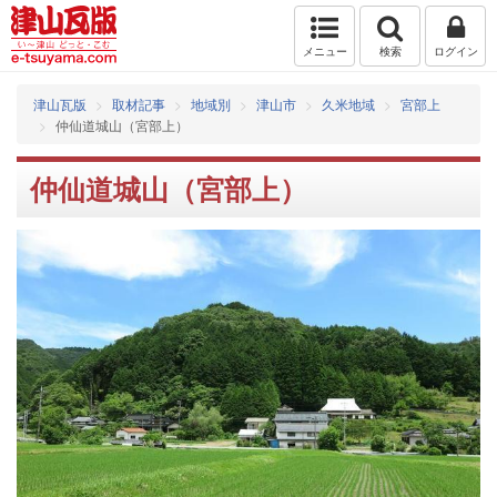
メニュー
検索
ログイン
津山瓦版
取材記事
地域別
津山市
久米地域
宮部上
仲仙道城山（宮部上）
仲仙道城山（宮部上）