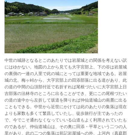
中世の城跡となるとこのあたりでは岩屋城との関係を考えない訳
にはゆかない。地図の上から見ても大字宮部上、下の谷は岩屋城
の裏側の一連の人里で此の城にとっては重要な地域である。岩屋
城の北、梅ヶ峠から、大字宮部上の田添部落に出る道があり、此
の道の中間の山頂部付近で右折すれば尾根づたいに大字宮部上日
吉部落の法林寺のところに出ることができ、更にこの尾根づたい
の道の途中から左折して坂道を降りれば仲仙道城山の南麓に出る
こともできる。中世から近世にかけては此のあたりの集落は現在
よりも家数も多くて繁昌していたし、徒歩旅行が主であったの
で、今でこそ通れなくなっていいる山道もよく利用されていたも
のであるが、仲仙道城山は、その奥に田添・平草という二つの人
里があり、此の二つの集落は前記岩屋城への外、上河内（真庭郡