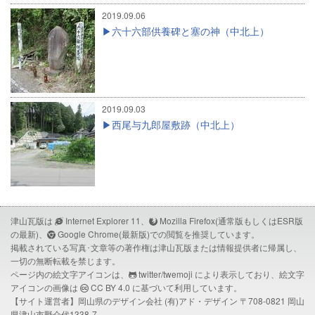
2019.09.06
六十六部供養碑と塞の神（中北上）
2019.09.03
西尾与九郎屋敷跡（中北上）
津山瓦版は
Internet Explorer 11、
Mozilla Firefox(通常版もしくはESR版
の最新)、
Google Chrome(最新版)での閲覧を推奨しています。
掲載されている写真･文章等の著作権は津山瓦版または情報提供者に帰属し、
一切の無断転載を禁じます。
ページ内の絵文字アイコンは、
twitter/twemoji
により表示しており、絵文字
アイコンの画像は
CC BY 4.0
に基づいて利用しています。
【サイト運営者】岡山県のデザイン会社
(有)アド・デザイン
〒708-0821 岡山
県津山市野介代1338-7