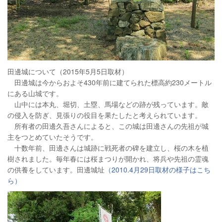
田邊城について（2015年5月5日取材）
田邊城は今からおよそ430年前に建てられた標高約230メートル
にある山城です。
山中には本丸、堀切、土塁、馬場などの跡が残っています。敵
の侵入を防ぎ、見張りの役目を果たしたと考えられています。
所有者の田邊久吾さんによると、この城は田邊さんの先祖が城
主をつとめていたそうです。
十数年前、田邊さんは城跡に戦死者の碑を建立し、桜の木を植
樹されました。毎年春には桜まつりが開かれ、将兵や先祖の霊魂
の供養をしています。田邊城址
（2010.4月29日取材の様子はこち
ら）