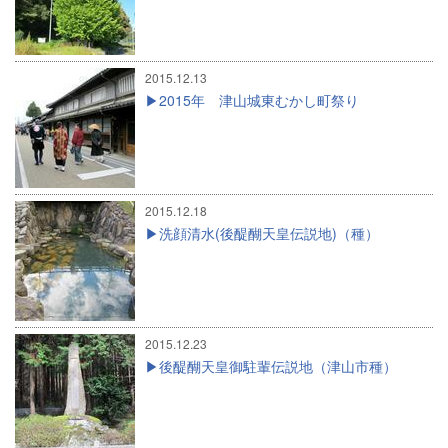
2015.12.13
2015年 津山城東むかし町祭り
2015.12.18
洗顔清水(後醍醐天皇伝説地)（種）
2015.12.23
後醍醐天皇御駐輩伝説地（津山市種）