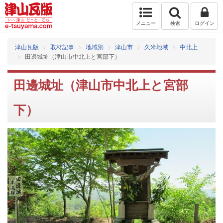
メニュー
検索
ログイン
津山瓦版
取材記事
地域別
津山市
久米地域
中北上
田邊城址（津山市中北上と宮部下）
田邊城址（津山市中北上と宮部
下）