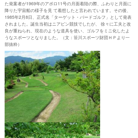
た発案者が1969年のアポロ11号の月面着陸の際、ふわりと月面に
降りた宇宙船の様子を見 て着想したと言われています。その後、
1985年2月8日、正式名「ターゲット・バードゴルフ」として発表
されました。誕生当初はニアピン競技でしたが、 徐々に工夫と改
良が重ねられ、現在のような道具を使い、ゴルフをミニ化したよ
うなスポーツとなりました。（文：笹川スポーツ財団ＨＰより一
部抜粋）