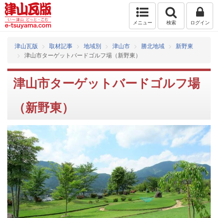
メニュー
検索
ログイン
津山瓦版
取材記事
地域別
津山市
勝北地域
新野東
津山市ターゲットバードゴルフ場（新野東）
津山市ターゲットバードゴルフ場
（新野東）