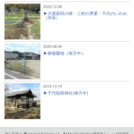
2020.12.08
大渡新田の碑・三村の界栗・千代のいわれ
（坪井）
2020.08.06
柳遊園地（南方中）
2016.10.19
千代稲荷神社(南方中)
津山瓦版は
Internet Explorer 11、
Mozilla Firefox(通常版もしくはESR版