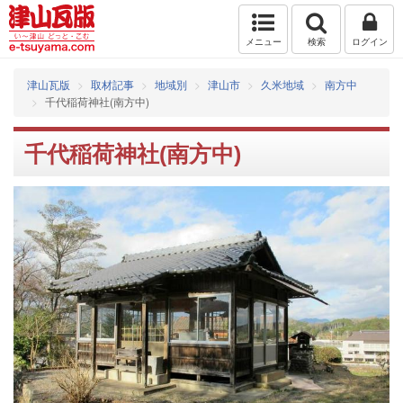
メニュー
検索
ログイン
津山瓦版
取材記事
地域別
津山市
久米地域
南方中
千代稲荷神社(南方中)
千代稲荷神社(南方中)