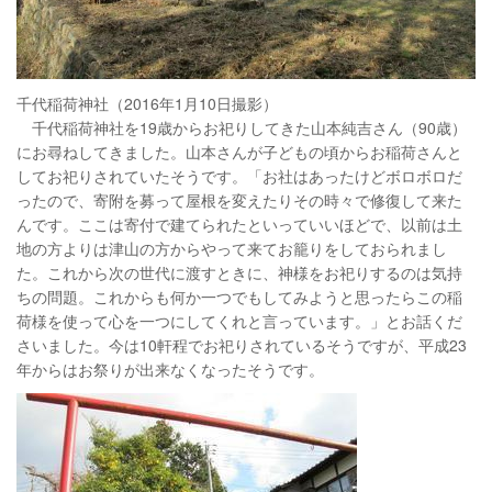
千代稲荷神社（2016年1月10日撮影）
千代稲荷神社を19歳からお祀りしてきた山本純吉さん（90歳）
にお尋ねしてきました。山本さんが子どもの頃からお稲荷さんと
してお祀りされていたそうです。「お社はあったけどボロボロだ
ったので、寄附を募って屋根を変えたりその時々で修復して来た
んです。ここは寄付で建てられたといっていいほどで、以前は土
地の方よりは津山の方からやって来てお籠りをしておられまし
た。これから次の世代に渡すときに、神様をお祀りするのは気持
ちの問題。これからも何か一つでもしてみようと思ったらこの稲
荷様を使って心を一つにしてくれと言っています。」とお話くだ
さいました。今は10軒程でお祀りされているそうですが、平成23
年からはお祭りが出来なくなったそうです。