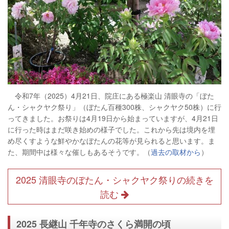
令和7年（2025）4月21日、院庄にある極楽山 清眼寺の「ぼた
ん・シャクヤク祭り」（ぼたん百種300株、シャクヤク50株）に行
ってきました。お祭りは4月19日から始まっていますが、4月21日
に行った時はまだ咲き始めの様子でした。これから先は境内を埋
め尽くすような鮮やかなぼたんの花等が見られると思います。ま
た、期間中は様々な催しもあるそうです。（
過去の取材から
）
2025 清眼寺のぼたん・シャクヤク祭りの続きを
読む
2025 長継山 千年寺のさくら満開の頃