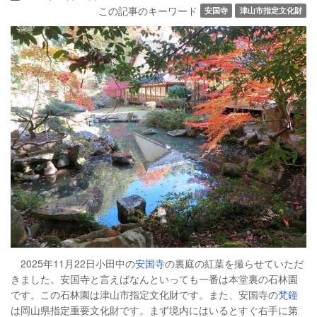
この記事のキーワード
安国寺
津山市指定文化財
2025年11月22日小田中の
安国寺
の裏庭の紅葉を撮らせていただ
きました。安国寺と言えばなんといっても一番は本堂裏の石林園
です。この石林園は津山市指定文化財です。また、安国寺の
梵鐘
は岡山県指定重要文化財です。まず境内にはいるとすぐ右手に第