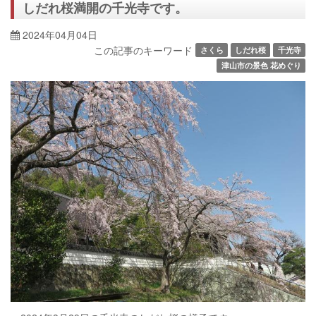
しだれ桜満開の千光寺です。
2024年04月04日
この記事のキーワード
さくら
しだれ桜
千光寺
津山市の景色 花めぐり