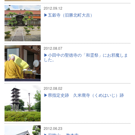
2012.09.12
五穀寺（旧勝北町大吉）
2012.08.07
小田中の聖徳寺の「和霊祭」にお邪魔しま
した。
2012.08.02
県指定史跡 久米廃寺（くめはいじ）跡
2012.06.23
寂静山 教本寺