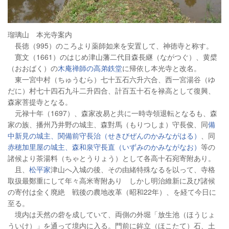
瑠璃山 本光寺案内
長徳（995）のころより薬師如来を安置して、神徳寺と称す。
寛文（1661）のはじめ津山藩二代目森長継（ながつぐ）、黄檗
（おおばく）の
木庵禅師の高弟鉄堂
に帰依し本光寺と改名。
東一宮中村（ちゅうむら）七十五石六升六合、西一宮湯谷（ゆ
だに）村七十四石九斗二升四合、計百五十石を禄高として復興、
森家菩提寺となる。
元禄十年（1697）、森家改易と共に一時寺領退転となるも、森
家の族、播州乃井野の城主、森對馬（もりつしま）守長俊、同
備
中新見の城主、関備前守長治（せきびぜんのかみながはる）
、同
赤穂加里屋の城主
、森和泉守長直（いずみのかみながなお）
等の
諸候より茶湯料（ちゃとうりょう）として各高十石宛寄附あり。
且、
松平家
津山へ入城の後、その由緒特殊なるを以って、寺格
取扱最鄭重にして年々高米寄附あり しかし明治維新に及び諸候
の寄付は全く廃絶 戦後の農地改革（昭和22年）、を経て今日に
至る。
境内は天然の砦を成していて、両側の外堀「放生池（ほうじょ
ういけ）」を通って境内に入る。門前に鉾立（ほこたて）石、土