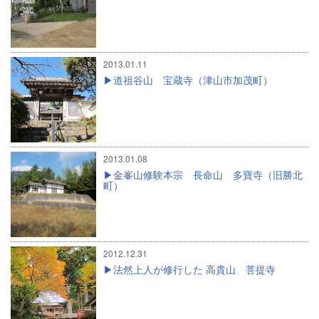
2013.01.11
道祖谷山 宝蔵寺（津山市加茂町）
2013.01.08
金峯山修験本宗 長命山 多寶寺（旧勝北
町）
2012.12.31
法然上人が修行した 高貴山 菩提寺