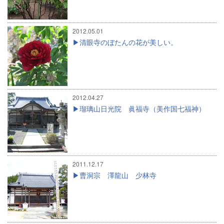
2012.05.01
清眼寺のぼたんの花が美しい。
2012.04.27
瑠璃山日光院 眞福寺（美作国七福神）
2011.12.17
曹洞宗 澤龍山 少林寺