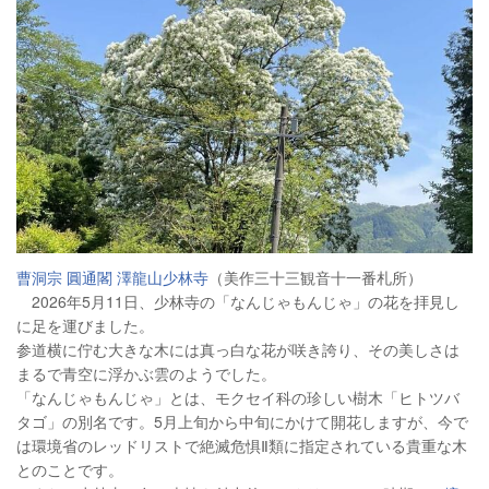
曹洞宗 圓通閣 澤龍山少林寺
（美作三十三観音十一番札所）
2026年5月11日、少林寺の「なんじゃもんじゃ」の花を拝見し
に足を運びました。
参道横に佇む大きな木には真っ白な花が咲き誇り、その美しさは
まるで青空に浮かぶ雲のようでした。
「なんじゃもんじゃ」とは、モクセイ科の珍しい樹木「ヒトツバ
タゴ」の別名です。5月上旬から中旬にかけて開花しますが、今で
は環境省のレッドリストで絶滅危惧Ⅱ類に指定されている貴重な木
とのことです。