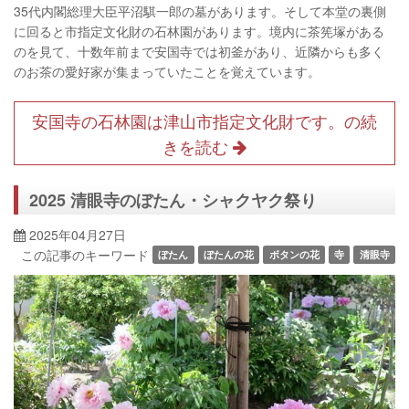
35代
内閣総理大臣
平沼騏一郎
の墓があります。そして本堂の裏側
に回ると市指定文化財の石林園があります。境内に茶筅塚がある
のを見て、十数年前まで安国寺では初釜があり、近隣からも多く
のお茶の愛好家が集まっていたことを覚えています。
安国寺の石林園は津山市指定文化財です。の続
きを読む
2025 清眼寺のぼたん・シャクヤク祭り
2025年04月27日
この記事のキーワード
ぼたん
ぼたんの花
ボタンの花
寺
清眼寺