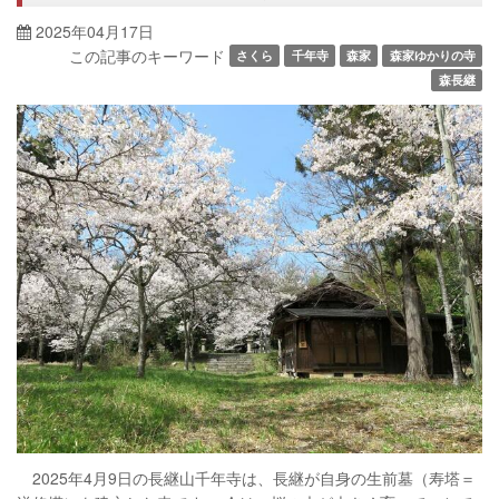
2025年04月17日
この記事のキーワード
さくら
千年寺
森家
森家ゆかりの寺
森長継
2025年4月9日の長継山千年寺は、長継が自身の生前墓（寿塔＝