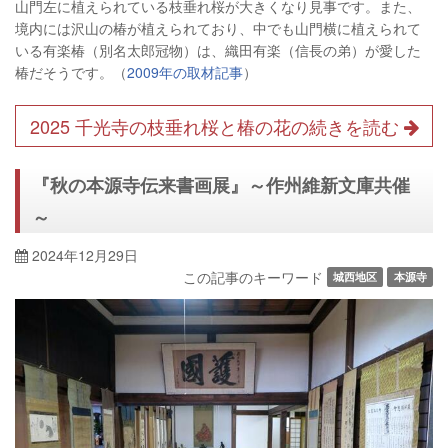
山門左に植えられている枝垂れ桜が大きくなり見事です。また、
境内には沢山の椿が植えられており、中でも山門横に植えられて
いる有楽椿（別名太郎冠物）は、織田有楽（信長の弟）が愛した
椿だそうです。（
2009年の取材記事
）
2025 千光寺の枝垂れ桜と椿の花の続きを読む
『秋の本源寺伝来書画展』～作州維新文庫共催
～
2024年12月29日
この記事のキーワード
城西地区
本源寺