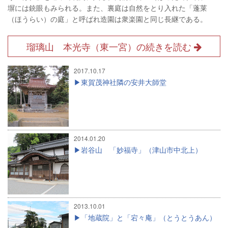
塀には銃眼もみられる。また、裏庭は自然をとり入れた「蓬莱
（ほうらい）の庭」と呼ばれ造園は衆楽園と同じ長継である。
瑠璃山 本光寺（東一宮）の続きを読む
2017.10.17
東賀茂神社隣の安井大師堂
2014.01.20
岩谷山 「妙福寺」（津山市中北上）
2013.10.01
「地蔵院」と「宕々庵」（とうとうあん）