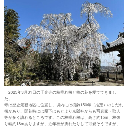
2025年3月31日の千光寺の枝垂れ桜と椿の花を愛でてきまし
た。
寺は歴史景観地区に位置し、境内には樹齢150年（推定）のしだれ
桜があり、開花時には県下はもとより京阪神からも写真家・歌人
等が多く訪れるところです。この枝垂れ桜は、高さ約15m、枝張
り幅約18mありますが、近年枝が折れたりして可愛そうですが、