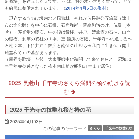
逆修塔）を建立した寺です。 今は、桜の木が大きく育って、とて
も綺麗に整備されています。（
2014年4月6日の取材
）
現存するものは境内地と風致林、それから長継公五輪墓（津山
市の文化財）を中心に石柵、石窓和尚・関森和尚の碑、仏殿（本
堂）・寿光堂の礎石、中の段は鐘楼、井戸、禁葷酒の石柱、山門
の礎石、刹竿の双柱の１本、三 箇所の石段、千年寺への道しるべ
石柱２本、下に井戸１箇所と南側の山即ち玉几岡に生き仏（開山
鐡堂和尚）の墓があります。
（庫裡を取壊した後、大東亜戦中に疎開して来ておられ、昭和50
年千年寺徒弟となった梅本南山翁が昭和61年まで居住）
2025 長継山 千年寺のさくら満開の頃の続きを読
む
2025 千光寺の枝垂れ桜と椿の花
2025年04月03日
この記事のキーワード
さくら
千光寺の枝垂れ桜