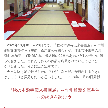
2024年10月18日～20日まで、『秋の本源寺伝来書画展』～作州
維新文庫共催～（主催：森忠政公報恩会）が、津山市小田中の東
海山 本源寺にて開催され、最終日の20日のあわただしい最中に伺
ってきました。これだけ多くの作品が所蔵されていることにびっ
くりしました。まさに宝の宝庫です。
今回は駆け足で拝見したのですが、次回展示が行われるときに
はじっくりと拝見したいと思いました。（2024年10月20日撮影）
『秋の本源寺伝来書画展』～作州維新文庫共催
～の続きを読む