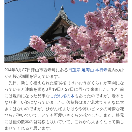
204年3月27日津山市西寺町にある
日蓮宗 延寿山 本行寺
境内のひ
がん桜が満開を迎えています。
先日、新しく植えられた啓翁桜（けいおうざくら）が満開にな
っていると連絡を頂き3月19日と27日に伺って来ました。10年前
には境内になった見事な
しだれ桜の木
もあったのですが、老木と
なり淋しい姿になっていました。啓翁桜はまだ若木でそんなに大
きくはないのですが、ひがん桜よりはやや薄いピンクの可憐な花
びらが咲いていて、とても可愛いさくらの花でした。また、根元
には他の数本の啓翁桜も咲いていて、これから大きくなって楽し
ませてくれると思います。