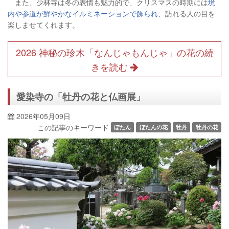
また、少林寺は冬の表情も魅力的で、クリスマスの時期には
境
内や参道が鮮やかなイルミネーションで飾られ
、訪れる人の目を
楽しませてくれます。
2026 神秘の珍木「なんじゃもんじゃ」の花の続
きを読む
愛染寺の「牡丹の花と仏画展」
2026年05月09日
この記事のキーワード
ぼたん
ぼたんの花
牡丹
牡丹の花