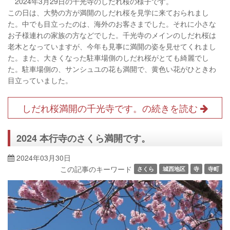
2024年3月29日の千光寺のしだれ桜の様子です。
この日は、大勢の方が満開のしだれ桜を見学に来ておられまし
た。中でも目立ったのは、海外のお客さまでした。それに小さな
お子様連れの家族の方などでした。千光寺のメインのしだれ桜は
老木となっていますが、今年も見事に満開の姿を見せてくれまし
た。また、大きくなった駐車場側のしだれ桜がとても綺麗でし
た。駐車場側の、サンシュユの花も満開で、黄色い花がひときわ
目立っていました。
しだれ桜満開の千光寺です。の続きを読む
2024 本行寺のさくら満開です。
2024年03月30日
この記事のキーワード
さくら
城西地区
寺
寺町