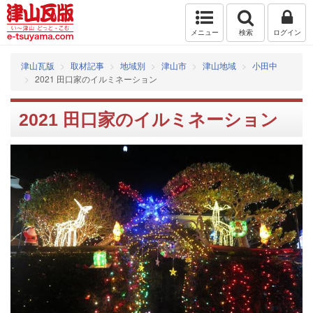
メニュー
検索
ログイン
津山瓦版
取材記事
地域別
津山市
津山地域
小田中
2021 田口家のイルミネーション
2021 田口家のイルミネーション