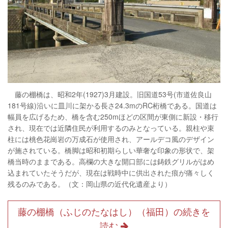
藤の棚橋は、昭和2年(1927)3月建設。旧国道53号(市道佐良山
181号線)沿いに皿川に架かる長さ24.3mのRC桁橋である。国道は
幅員を広げるため、橋を含む250mほどの区間が東側に新設・移行
され、現在では近隣住民が利用するのみとなっている。親柱や束
柱には桃色花崗岩の万成石が使用され、アールデコ風のデザイン
が施されている。橋脚は昭和初期らしい華奢な印象の形状で、架
橋当時のままである。高欄の大きな開口部には鋳鉄グリルがはめ
込まれていたそうだが、現在は戦時中に供出された痕が痛々しく
残るのみである。（文：岡山県の近代化遺産より）
藤の棚橋（ふじのたなはし）（福田）の続きを
読む