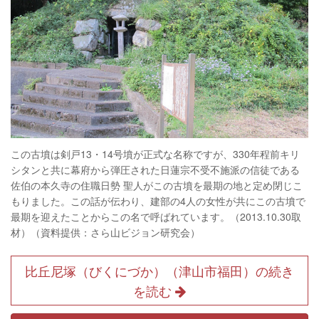
この古墳は剣戸13・14号墳が正式な名称ですが、330年程前キリ
シタンと共に幕府から弾圧された日蓮宗不受不施派の信徒である
佐伯の本久寺の住職日勢 聖人がこの古墳を最期の地と定め閉じこ
もりました。この話が伝わり、建部の4人の女性が共にこの古墳で
最期を迎えたことからこの名で呼ばれています。（2013.10.30取
材）（資料提供：さら山ビジョン研究会）
比丘尼塚（びくにづか）（津山市福田）の続き
を読む