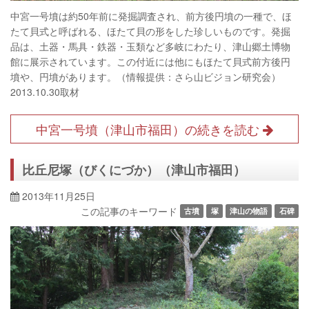
中宮一号墳は約50年前に発掘調査され、前方後円墳の一種で、ほ
たて貝式と呼ばれる、ほたて貝の形をした珍しいものです。発掘
品は、土器・馬具・鉄器・玉類など多岐にわたり、津山郷土博物
館に展示されています。この付近には他にもほたて貝式前方後円
墳や、円墳があります。（情報提供：さら山ビジョン研究会）
2013.10.30取材
中宮一号墳（津山市福田）の続きを読む
比丘尼塚（びくにづか）（津山市福田）
2013年11月25日
この記事のキーワード
古墳
塚
津山の物語
石碑