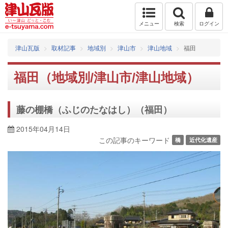
メニュー
検索
ログイン
津山瓦版
取材記事
地域別
津山市
津山地域
福田
福田（地域別/津山市/津山地域）
藤の棚橋（ふじのたなはし）（福田）
2015年04月14日
この記事のキーワード
橋
近代化遺産