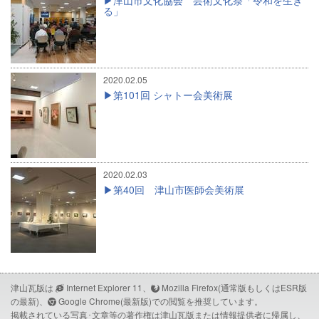
津山市文化協会 芸術文化祭「令和を生き
る」
2020.02.05
第101回 シャトー会美術展
2020.02.03
第40回 津山市医師会美術展
津山瓦版は
Internet Explorer 11、
Mozilla Firefox(通常版もしくはESR版
の最新)、
Google Chrome(最新版)での閲覧を推奨しています。
掲載されている写真･文章等の著作権は津山瓦版または情報提供者に帰属し、