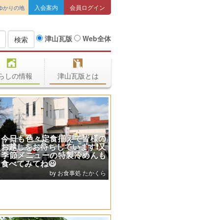
入会案内
会員ログイン
ゆかりの地
津山瓦版
Web全体
検索
らしの情報
津山瓦版とは
【津山市で貴金属を売るな
ら】「金・プラチナ価格上昇
中！」津山市で貴金属買取な
皆様の
ら今がチャンス！【買取専門
す❗又
店 源 津山インター店へ】
めんも
買取専門店 源 津山インター店
たかくら