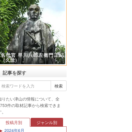
衛門正紀
極楽山 光厳寺で不動護摩供
（ふどうごまく）の体験
記事を探す
知りたい津山の情報について、全
3753件の取材記事から検索できま
す。
投稿月別
ジャンル別
2024年6月