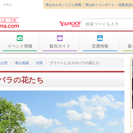
津山ホルモンうどん情報
津山めぐりレポート
稲葉浩志
2017年6月2日にグリーンヒルズへ行って来ました。今年は真っ赤なバラの花がひ...
Search
Query
イベント情報
観光ガイド
交通情報
暮
津山市
津山地域
大田
グリーンヒルズのバラの花たち
バラの花たち
今日も色々定食揃えて
お越しをお待ちしていま
季節メニューの特製冷
食べてみてね😃
お食事処 