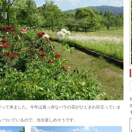
名代官 早川八郎左
（久世）
へ行って来ました。今年は真っ赤なバラの花がひときわ目立っていま
いついているので、当分楽しめそうです。