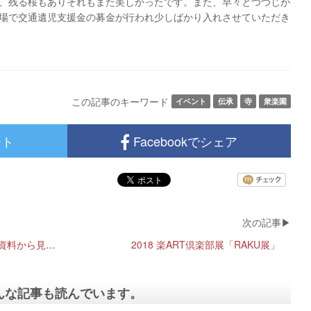
、残る桜もありそれもまた美しかったです。また、早々とつつじが
場で交通遺児支援金の募金が行われ少しばかり入れさせていただき
この記事のキーワード
イベント
伝承
寺
衆楽園
ート
Facebookでシェア
明治150年記念「洋学資料館所蔵資料から見た文明開化と美作の医学」
2018 楽ART倶楽部展「RAKU展」
んな記事も読んでいます。