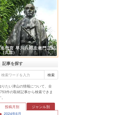
名代官 早川八郎左衛門正紀
（久世）
記事を探す
知りたい津山の情報について、全
3753件の取材記事から検索できま
す。
投稿月別
ジャンル別
2024年6月