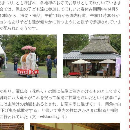
花まつり｣とも呼ばれ、各地域のお寺でお祭りとして根付いていきま
会では、沢山の子ども達に参加してほしいと春休み期間中の4月5
0時から、法要・法話、午前11時から園内行道、午前11時30分か
ョンもあり子ども達が健やかに育つようにと親子で参加されていま
が配られたそうです。
があり、灌仏会（花祭り）の際に仏像に注ぎかけるものとして古く
誕時に八大竜王がこれを祝って産湯に甘露を注いだという故事によ
には虫除けの効能もあるとされ、甘茶を墨に混ぜてすり、四角の白
神下げ虫を成敗ぞする」と書いて室内の柱にさかさまに貼ると虫除
われていた（文：wikipediaより）