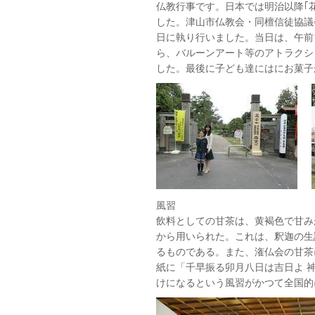
仏教行事です。日本では明治以降｢
した。津山市仏教会・同檀信徒協議
日に執り行いました。当日は、午前1
ら、バルーンアート等のアトラクシ
した。最後に子ども達にはにお菓子
風習
飲料としての甘茶は、黄褐色で甘み
から用いられた。これは、釈迦の生
るものである。また、潅仏会の甘茶
紙に「千早振る卯月八日は吉日よ 
けになるという風習がかつて全国的に行