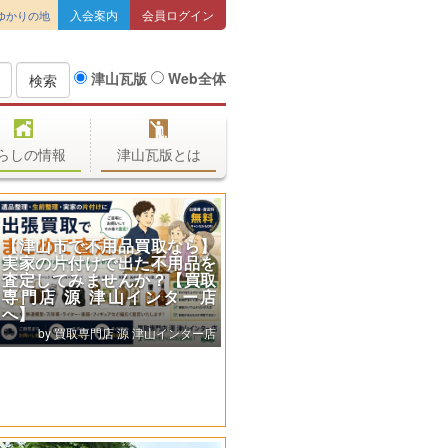
入会案内
会員ログイン
ゆかりの地
津山瓦版
Web全体
検索
らしの情報
津山瓦版とは
【津山市で不用品買取なら】
実家の片付けで出た不用品を
査定してみませんか？【買取
専門店 源 津山インター店
へ】
買取専門店 源 津山インター店