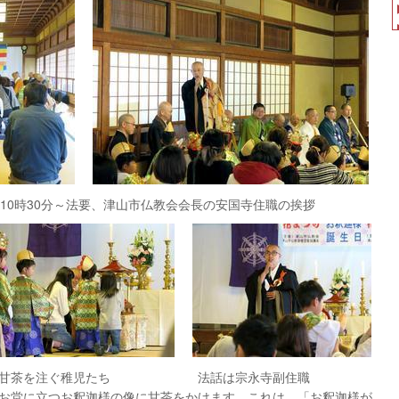
10時30分～法要、津山市仏教会会長の安国寺住職の挨拶
稚児たち 法話は宗永寺副住職
たお堂に立つお釈迦様の像に甘茶をかけます。これは、「お釈迦様が