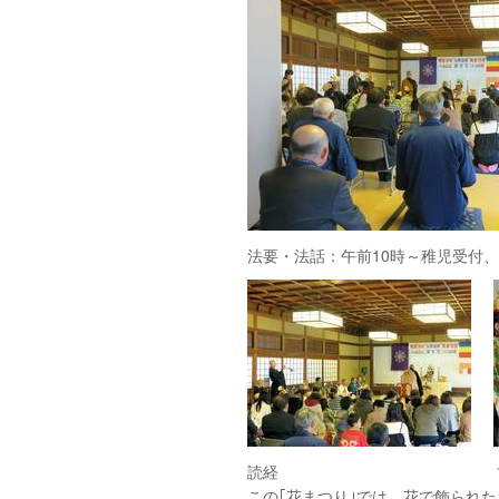
法要・法話：午前10時～稚児受付、
読経 甘茶を注ぐ
この｢花まつり｣では、花で飾られ