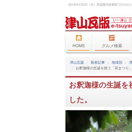
HOME
グルメ検索
津山瓦版
取材記事
地域別
お釈迦様の生誕を祝う「花まつり
お釈迦様の生誕を
した。