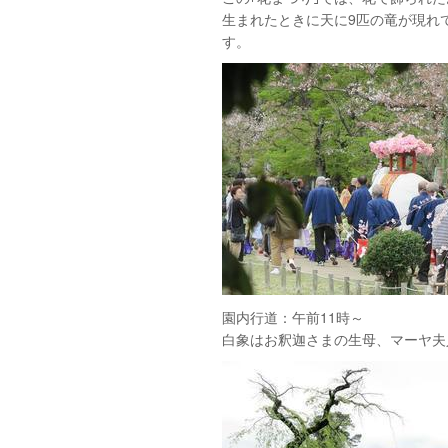
生まれたときに天に9匹の竜が現れ
す。
園内行道：午前11時～
白象はお釈迦さまの生母、マーヤ夫