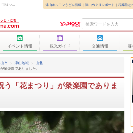
津山ホルモンうどん情報
津山めぐりレポート
稲葉浩志
2018年4月5日（木）衆楽園内迎賓館で行われた「花まつり」は、4月8日のお...
Search
Query
イベント情報
観光ガイド
交通情報
暮
津山市
津山地域
山北
」が衆楽園でありました。
祝う「花まつり」が衆楽園でありま