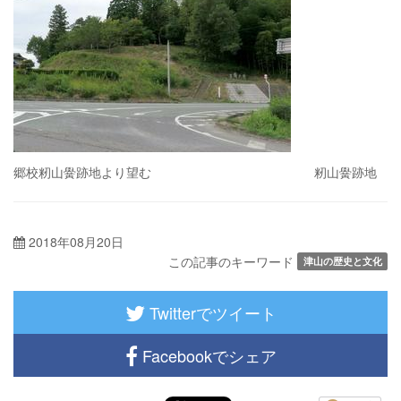
郷校籾山黌跡地より望む 籾山黌跡地
2018年08月20日
この記事のキーワード
津山の歴史と文化
Twitterでツイート
Facebookでシェア