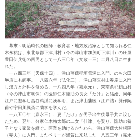
幕末～明治時代の医師・教育者・地方政治家として知られる仁
木永祐は、東北条郡下津川村（今の津山市加茂町下津川）の庄屋
豊田伊兵衛の四男として一八三〇年（文政十三）二月八日に生ま
れた。
一八四三年（天保十四）、津山藩儒稲垣雪洞に入門、のち永田
半眉にも師事。一八四六年（弘化三）、津山藩医村山春庵に入門
し漢方と外科を修める。一八四八年（嘉永元）、東南条郡籾山村
（今の津山市籾保）の医師仁木隆助の長女「たけ」と結婚、同年
江戸に遊学し昌谷精渓に漢学を、また津山藩医（江戸詰）箕作阮
甫や宇田川興斎に蘭学を学んだ。
一八五〇年（嘉永三）、妻「たけ」が男子出生後母子共に没し
たため、翌年、分家仁木梅太郎の二女「佳津」を娶り、隆助の養
子となり家業を継ぐ。医業を助けるかたわら、津山藩儒大村桐陽
（斐夫）に入門、またペリーが浦賀に来航した一八五三年（嘉永