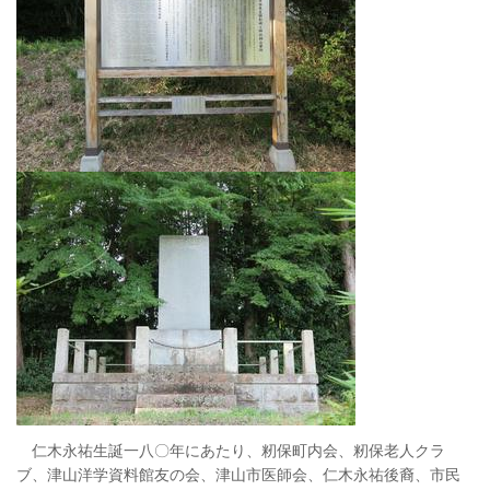
仁木永祐生誕一八〇年にあたり、籾保町内会、籾保老人クラ
ブ、津山洋学資料館友の会、津山市医師会、仁木永祐後裔、市民