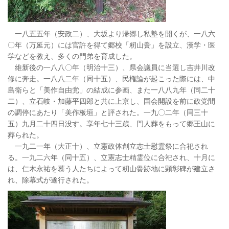
一八五五年（安政二）、大坂より帰郷し私塾を開くが、一八六
〇年（万延元）には官許を得て郷校「籾山黌」を設立、漢学・医
学などを教え、多くの門弟を育成した。
維新後の一八八〇年（明治十三）、県会議員に当選し吉井川改
修に奔走。一八八二年（同十五）、民権論が起こった際には、中
島衛らと「美作自由党」の結成に参画、また一八八九年（同二十
二）、立石岐・加藤平四郎と共に上京し、国会開設を前に政党間
の調停にあたり「美作板垣」と評された。一九〇二年（同三十
五）九月二十四日没す。享年七十三歳、門人葬をもって郷王山に
葬られた。
一九二一年（大正十）、立憲政体創立志士慰霊祭に合祀され
る。一九二六年（同十五）、立憲志士精霊位に合祀され、十月に
は、仁木永祐を慕う人たちによって籾山黌跡地に顕彰碑が建立さ
れ、除幕式が遂行された。