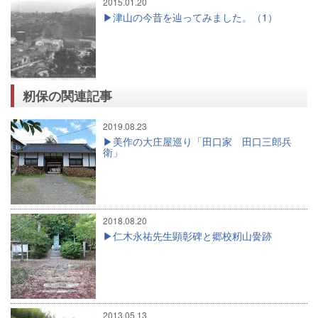
2015.01.20
津山の今昔を辿ってみました。（1）
籾保の関連記事
2019.08.23
美作の大庄屋巡り「田口家 田口三郎兵
衛」
2018.08.20
仁木永祐先生顕彰碑と郷校籾山黌跡
2013.05.13