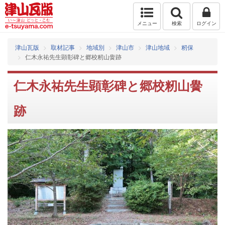
メニュー
検索
ログイン
津山瓦版
取材記事
地域別
津山市
津山地域
籾保
仁木永祐先生顕彰碑と郷校籾山黌跡
仁木永祐先生顕彰碑と郷校籾山黌
跡