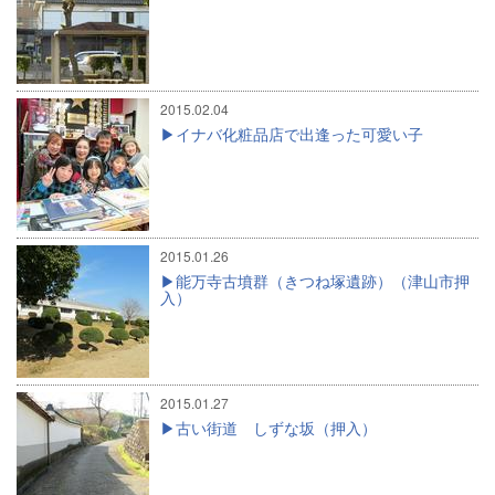
2015.02.04
イナバ化粧品店で出逢った可愛い子
2015.01.26
能万寺古墳群（きつね塚遺跡）（津山市押
入）
2015.01.27
古い街道 しずな坂（押入）