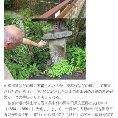
伯耆街道はどの様に整備されたのか、里程標はどの様にして建立
されたのだろうか、第1項に記述した津山市西田辺の灯篭の道造碑
文が一つの手掛かりと考えられる。
伯耆街道の津山から香々美中村の間を田原安五郎が安政年中
（1854～1859）に改修し、そして、一宮から人形峠の間を田原平
五郎が明治4年（1871）から明治7年（1874）の初めに改修を完了