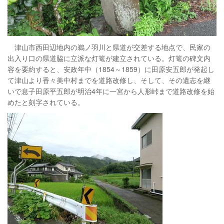
津山市西田辺地内の鵜ノ羽川と県道が交差する地点で、民家の
出入り口の県道脇に立派な灯篭が建立されている。灯篭の碑文内
容を要約すると、安政年中（1854～1859）に田原安五郎が発起し
て津山より香々美中村までを道路改修し、そして、その遺志を継
いで息子田原平五郎が明治4年に一宮から人形峠まで道路改修を始
めたと刻字されている。