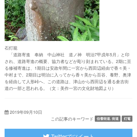
石灯籠
「道路寄進 奉納 中山神社 道ノ神 明治7甲戌年5月」と印
され、道路寄進の概要、協力者などが彫り刻まれている。2期に亘
る修補寄進は、1期目は安政年間に一宮から西田辺経由で香々美・
中村まで、2期目は明治に入ってから香々美から百谷、養野、奥津
を経由して人形峠へ、この道路は、津山から西田辺を通る倉吉街
道の一部と思われる。（文：美作一宮の文化財地図より）
2019年09月10日
この記事のキーワード
伯耆街道. 街道
灯篭
Twitterでツイート