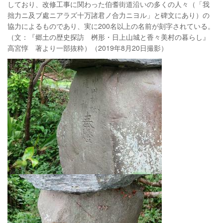
しており、改修工事に関わった伯耆街道沿いの多くの人々（「我
拙力ニ及ブ處ニアラズ十万諸君ノ合力ニヨル」と碑文にあり）の
協力によるものであり、実に200名以上の名前が刻字されている。
（文：『郷土の歴史探訪 桝形・日上山城と香々美村の暮らし』
高宮惇 著より一部抜粋）（2019年8月20日撮影）