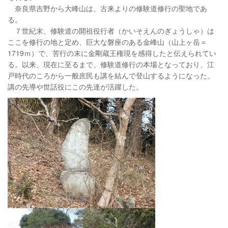
奈良県吉野から大峰山は、古来よりの修験道修行の聖地であ
る。
７世紀末、修験道の開祖役行者（かいそえんのぎょうしゃ）は
ここを修行の地と定め、巨大な磐座のある金峰山（山上ヶ岳＝
1719ｍ）で、苦行の末に金剛蔵王権現を感得したと伝えられてい
る。以来、現在に至るまで、修験道修行の本場となっており、江
戸時代のころから一般庶民も講を結んで登山するようになった。
講の先導や世話役にこの先達が活躍した。