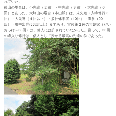
れていた。
後山の場合は、小先達（２回）・中先達（３回）・大先達（６
回）とあった。大峰山の場合（本山派）は、未先達（入峰修行３
回）・大先達（４回以上）・参仕修学者（10回）・直参（20
回）・峰中出世(33回以上）まであり、官位第２位の大越家（だい
おっけ＝36回）は、俗人には許されていなかった。従って、33回
の峰入り修行は、俗人として授かる最高の先達の位であった。