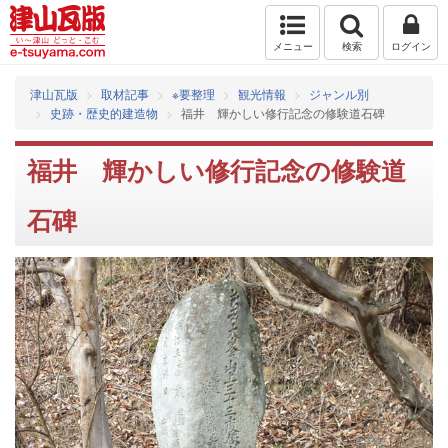
メニュー
検索
ログイン
津山瓦版
取材記事
※要整理
観光情報
ジャンル別
史跡・歴史的建造物
福井 輝かしい修行記念の修験道石碑
福井 輝かしい修行記念の修験道
石碑