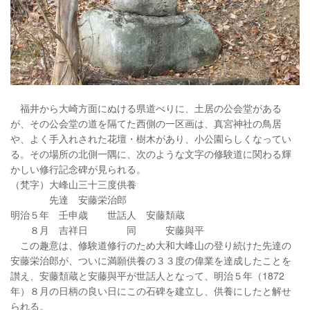
福井から大崎方面にぬける県道べりに、土居の公会堂がある
が、その公会堂の道を隔てた西側の一区画は、真宮神社の鳥居
や、よく手入れされた花壇・樹木があり、小公園らしくなってい
る。その場所の北側一隅に、次のような文字の修験道に関わる輝
かしい修行記念碑が見られる。
（梵字）大峰山三十三度供養
先達 安藤栄治郎
明治５年 壬申歳 世話人 安藤頽蔵
８月 吉祥日 同 安藤與平
この趣意は、修験道修行のため大和大峰山の登り続けた先達の
安藤栄治郎が、ついに満願供養の３３度の偉業を達成したことを
讃え、安藤頽蔵と安藤與平が世話人となって、明治５年（1872
年）８月の日柄の良い日にこの石碑を建立し、供養にしたと解せ
られる。