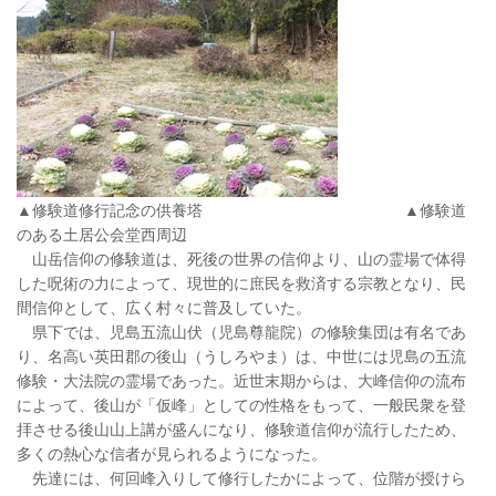
▲修験道修行記念の供養塔 ▲修験道
のある土居公会堂西周辺
山岳信仰の修験道は、死後の世界の信仰より、山の霊場で体得
した呪術の力によって、現世的に庶民を救済する宗教となり、民
間信仰として、広く村々に普及していた。
県下では、児島五流山伏（児島尊龍院）の修験集団は有名であ
り、名高い英田郡の後山（うしろやま）は、中世には児島の五流
修験・大法院の霊場であった。近世末期からは、大峰信仰の流布
によって、後山が「仮峰」としての性格をもって、一般民衆を登
拝させる後山山上講が盛んになり、修験道信仰が流行したため、
多くの熱心な信者が見られるようになった。
先達には、何回峰入りして修行したかによって、位階が授けら