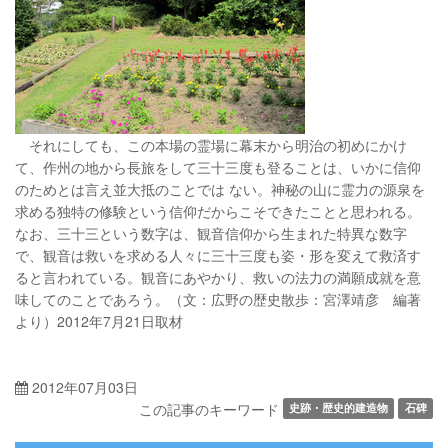
それにしても、この本場の霊場に幕末から明治の初めにかけ
て、作州の地から長旅をして三十三度も登ることは、いかに信仰
のためとは言え並大抵のことでは ない。神秘の山に霊力の源泉を
求める独特の修験という信仰だからこそできたことと思われる。
なお、三十三という数字は、観音信仰から生まれた特異な数字
で、観音は救いを求める人々に三十三度も姿・形を変えて救済す
ると言われている。観音にあやかり、救いの法力の満願成就を意
味してのことであろう。（文：広野の歴史散歩：宮澤靖彦 編著
より）2012年7月21日取材
2012年07月03日
この記事のキーワード
史跡・歴史的建造物
石碑