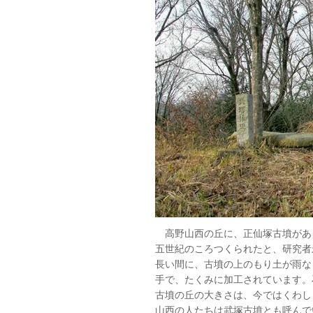
高野山西の丘に、正仙塚古墳があ
五世紀のころつくられたと、研究者
長い間に、古墳の上のもり土が雨な
手で、たくみに加工されています。
古墳の丘の大きさは、今ではくわし
山西の人たちは武塚古墳とも呼んでい