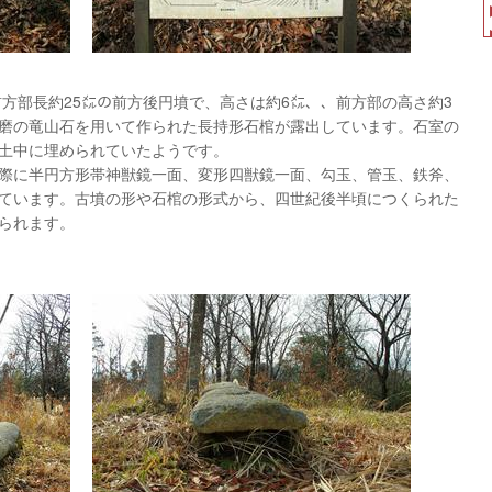
方部長約25㍍の前方後円墳で、高さは約6㍍、、前方部の高さ約3
磨の竜山石を用いて作られた長持形石棺が露出しています。石室の
土中に埋められていたようです。
際に半円方形帯神獣鏡一面、変形四獣鏡一面、勾玉、管玉、鉄斧、
ています。古墳の形や石棺の形式から、四世紀後半頃につくられた
られます。