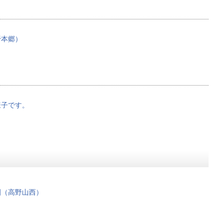
野本郷）
様子です。
園（高野山西）