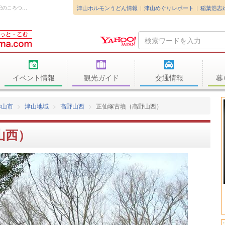
津山ホルモンうどん情報
津山めぐりレポート
稲葉浩志
高野山西の丘に、正仙塚古墳があります。五世紀のころつくられたと、研究者永山卯...
Search
Query
イベント情報
観光ガイド
交通情報
暮
津山市
津山地域
高野山西
正仙塚古墳（高野山西）
山西）