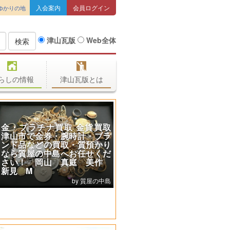
入会案内
会員ログイン
ゆかりの地
津山瓦版
Web全体
検索
らしの情報
津山瓦版とは
第48回津山納涼ごんごまつり
閉会によせて
津山納涼ごんごまつりIN吉井川 実行
委員会［公式］