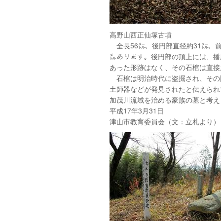
高野山西正仙塚古墳
全長56㍍、後円部直径約31㍍、前
㍍あります。後円部の頂上には、播
あった形跡はなく、その石棺は直接
石棺は明治時代に盗掘され、その
土師器などが発見されたと伝えられ
加茂川流域を治める豪族の墓と考え
平成17年3月31日
津山市教育委員会（文：立札より）