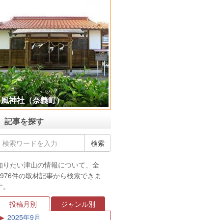
津山郷土博物館特別展「考古
学は語る！美作津山の古墳文
化」
記事を探す
知りたい津山の情報について、全
3976件の取材記事から検索できま
す。
投稿月別
ジャンル別
2025年9月