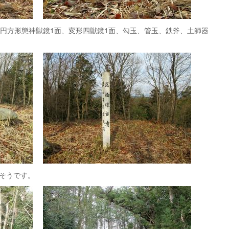
半円方形態神獣鏡1面、変形四獣鏡1面、勾玉、管玉、鉄斧、土師器
そうです。