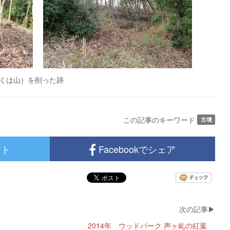
くは山）を削った跡
この記事のキーワード
古墳
ート
Facebookでシェア
2014年 ウッドパーク 声ヶ乢の紅葉