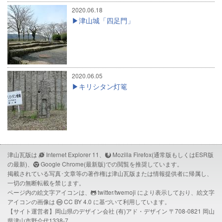
2020.06.18
津山城「四足門」
2020.06.05
キリシタン灯篭
津山瓦版は
Internet Explorer 11、
Mozilla Firefox(通常版もしくはESR版
の最新)、
Google Chrome(最新版)での閲覧を推奨しています。
掲載されている写真･文章等の著作権は津山瓦版または情報提供者に帰属し、
一切の無断転載を禁じます。
ページ内の絵文字アイコンは、
twitter/twemoji
により表示しており、絵文字
アイコンの画像は
CC BY 4.0
に基づいて利用しています。
【サイト運営者】岡山県のデザイン会社
(有)アド・デザイン
〒708-0821 岡山
県津山市野介代1338-7