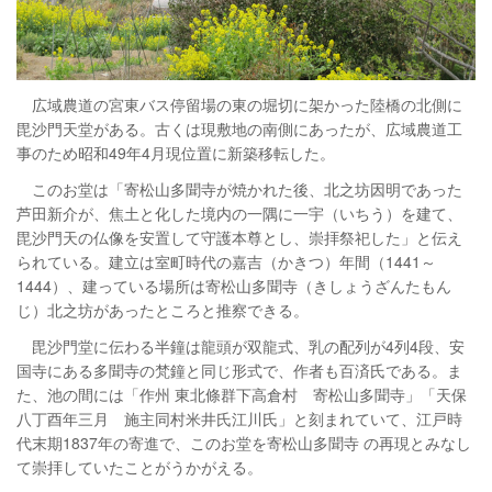
広域農道の宮東バス停留場の東の堀切に架かった陸橋の北側に
毘沙門天堂がある。古くは現敷地の南側にあったが、広域農道工
事のため昭和49年4月現位置に新築移転した。
このお堂は「寄松山多聞寺が焼かれた後、北之坊因明であった
芦田新介が、焦土と化した境内の一隅に一宇（いちう）を建て、
毘沙門天の仏像を安置して守護本尊とし、崇拝祭祀した」と伝え
られている。建立は室町時代の嘉吉（かきつ）年間（1441～
1444）、建っている場所は寄松山多聞寺（きしょうざんたもん
じ）北之坊があったところと推察できる。
毘沙門堂に伝わる半鐘は龍頭が双龍式、乳の配列が4列4段、安
国寺にある多聞寺の梵鐘と同じ形式で、作者も百済氏である。ま
た、池の間には「作州 東北條群下高倉村 寄松山多聞寺」「天保
八丁酉年三月 施主同村米井氏江川氏」と刻まれていて、江戸時
代末期1837年の寄進で、このお堂を寄松山多聞寺 の再現とみなし
て崇拝していたことがうかがえる。