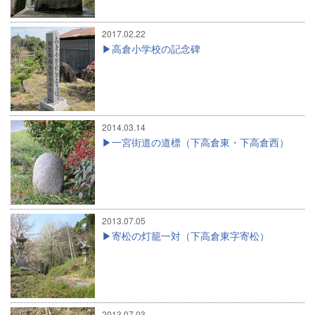
2017.02.22
高倉小学校の記念碑
2014.03.14
一宮街道の道標（下高倉東・下高倉西）
2013.07.05
寄松の灯籠一対（下高倉東字寄松）
2013.07.03