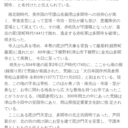
聞寺」 と名付けたと伝えられている。
南北朝時代、美作国の守護山名義理は多聞寺への信仰心が篤
く、寄進造営によって堂塔・寺坊・宮社が建ち並び、悪魔降伏の
霊場として栄えていた。その後、赤松氏が守護職となったが、嘉
吉の変(室町時代1441)で敗れ、逃走する赤松軍は多聞寺を破壊し
焼き払った。
寺人は仏具を埋め、本尊の毘沙門天像を背負って藤屋村(鏡野町
藤屋)に逃れたが、60年後に下横野村(津山市下横野)に金光山多聞
寺として再興し、今日に至っている。
焼失から304年後の延享2年(江戸時代1745)に、ここから南の畑
(鐘堀り田)で梵鐘が発掘された。梵鐘には「大日本国作州高倉県
寄松山多聞寺 永和3年(1377)丁巳11月23日」と刻まれている。現
在、この地の字名は寄松、このほか奥ノ坊・南光山・寺坂・堂が
鼻など、お寺に関わる地名から広 大な敷地を持つお寺であったこ
とがうかがえる。(地図参照)なお、300年間土の中にあった梵鐘は
津山市小田中の安国寺にあり、岡山県指定重要文化財に指 定され
ている。
ここにある毘沙門天堂は、多聞寺の北之坊因明であった。芦田
新介が、北の坊の焼け跡にお堂を建て毘沙門天を安置し、守護本
尊としたものと伝えられている。