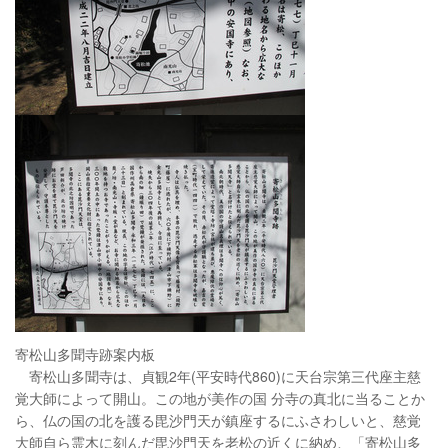
寄松山多聞寺跡案内板
寄松山多聞寺は、貞観2年(平安時代860)に天台宗第三代座主慈
覚大師によって開山。この地が美作の国 分寺の真北に当ることか
ら、仏の国の北を護る毘沙門天が鎮座するにふさわしいと、慈覚
大師自ら霊木に刻んだ毘沙門天を老松の近くに納め、「寄松山多