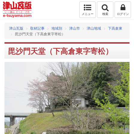
メニュー
検索
ログイン
津山瓦版
取材記事
地域別
津山市
津山地域
下高倉東
毘沙門天堂（下高倉東字寄松）
毘沙門天堂（下高倉東字寄松）