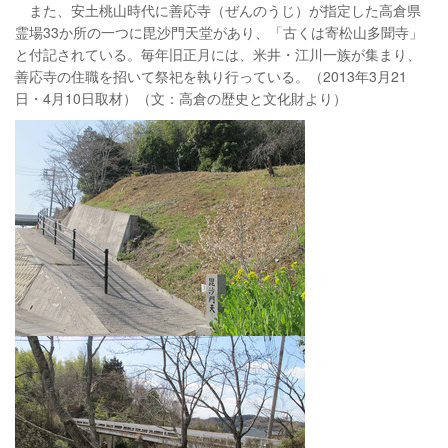
また、安土桃山時代に善応寺（ぜんのうじ）が指定した高倉県
霊場33か所の一つに毘沙門天堂があり、「古くは寄松山多聞寺」
と付記されている。毎年旧正月には、米井・江川一族が集まり、
善応寺の住職を招いて祭祀を執り行っている。（2013年3月21
日・4月10日取材）（文：高倉の歴史と文化財より）