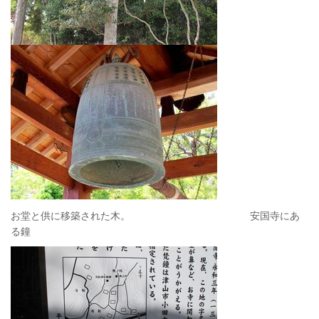
お堂と供に移築された木。 安国寺にあ
る鐘