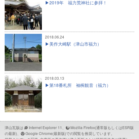
2019年 福力荒神社に参拝！
2018.06.24
美作大崎駅（津山市福力）
2018.03.13
第18番札所 袖椀観音（福力）
津山瓦版は
Internet Explorer 11、
Mozilla Firefox(通常版もしくはESR版
の最新)、
Google Chrome(最新版)での閲覧を推奨しています。