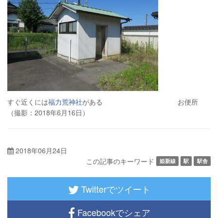
すぐ近くには
福力荒神社
がある お便所
（撮影：2018年6月16日）
2018年06月24日
この記事のキーワード
姫新線
駅
駅舎
Twitterでツイート
Facebookでシェア