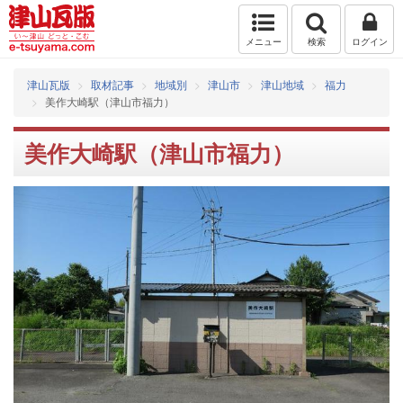
メニュー
検索
ログイン
津山瓦版
取材記事
地域別
津山市
津山地域
福力
美作大崎駅（津山市福力）
美作大崎駅（津山市福力）