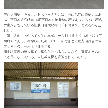
美作大崎駅（みまさかおおさきえき）は、岡山県津山市福力にあ
る、西日本旅客鉄道（JR西日本）姫新線の駅である。なお、駅名
の由来となっている旧勝田郡大崎村は「おおざき」と濁るのが正
しい。
津山方面に向かって左側に単式ホーム1面1線を持つ地上駅（停
留所）である。棒線駅のため、津山方面行きと佐用方面行きの双
方が同一のホームより発車する。
津山駅管理の無人駅で、駅舎と呼べるものはなく、直接ホームに
入る形になっている。自動券売機も設置されていない。