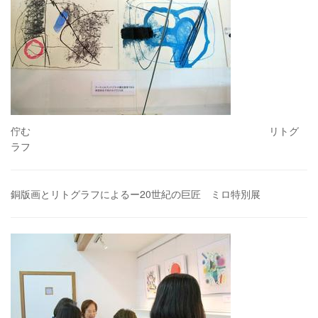
佇む リトグ
ラフ
銅版画とリトグラフによるー20世紀の巨匠 ミロ特別展