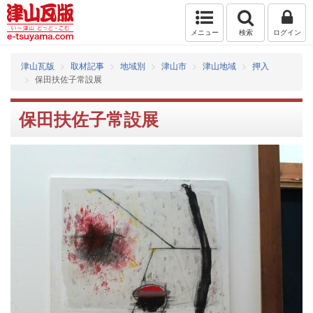
メニュー
検索
ログイン
津山瓦版
取材記事
地域別
津山市
津山地域
押入
保田扶佐子常設展
保田扶佐子常設展