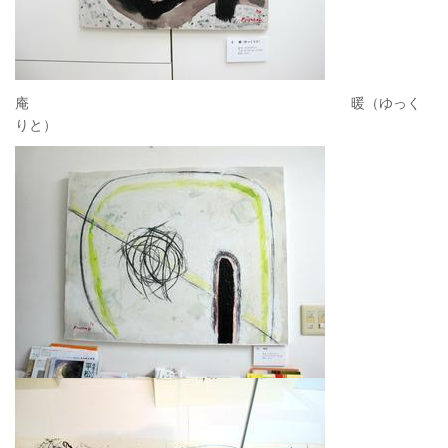
庵 暖（ゆっく
りと）