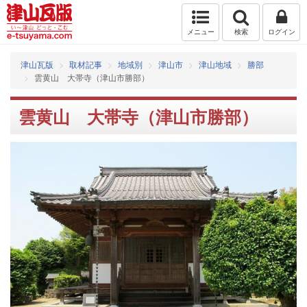
メニュー
検索
ログイン
津山瓦版
取材記事
地域別
津山市
津山地域
勝部
雲黄山 大帯寺（津山市勝部）
雲黄山 大帯寺（津山市勝部）