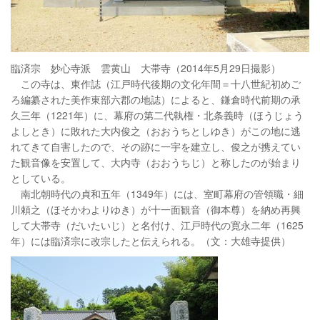
臨済宗 妙心寺派 雲黄山 大帯寺（2014年5月29日撮影）
この寺は、東作誌（江戸時代後期の文化年間＝十八世紀初めご
ろ編纂された美作東部六郡の地誌）によると、鎌倉時代前期の承
久三年（1221年）に、幕府の第二代執権・北条義時（ほうじょう
よしとき）に敗れた大内俊之（おおうちとしゆき）がこの地に逃
れてきて自害したので、その跡に一宇を建立し、俊之が携えてい
た観音像を安置して、大内寺（おおうちじ）と称したのが始まり
としている。
南北朝時代の貞和五年（1349年）には、室町幕府の管領職・細
川頼之（ほそかわよりゆき）が十一面観音（御本尊）を納め再興
して大帯寺（だいたいじ）と名付け、江戸時代の寛永二年（1625
年）には臨済宗に改宗したと伝えられる。（文：大雄寺提供）