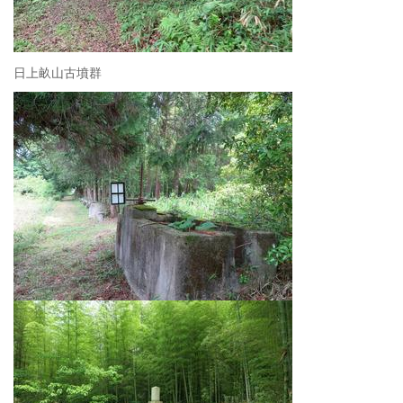
日上畝山古墳群