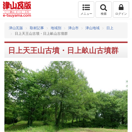
メニュー
検索
ログイン
津山瓦版
取材記事
地域別
津山市
津山地域
日上
日上天王山古墳・日上畝山古墳群
日上天王山古墳・日上畝山古墳群