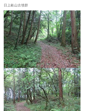
日上畝山古墳群