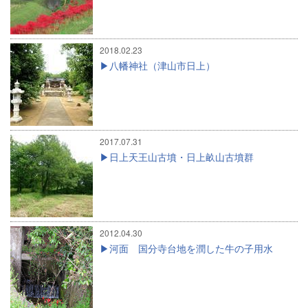
2018.02.23
八幡神社（津山市日上）
2017.07.31
日上天王山古墳・日上畝山古墳群
2012.04.30
河面 国分寺台地を潤した牛の子用水