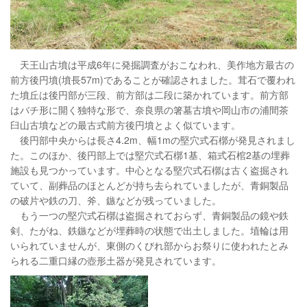
天王山古墳は平成6年に発掘調査がおこなわれ、美作地方最古の
前方後円墳(墳長57m)であることが確認されました。茸石で覆われ
た墳丘は後円部が三段、前方部は二段に築かれています。前方部
はバチ形に開く独特な形で、奈良県の箸墓古墳や岡山市の浦間茶
臼山古墳などの最古式前方後円墳とよく似ています。
後円部中央からは長さ4.2m、幅1mの堅穴式石槨が発見されまし
た。このほか、後円部上では堅穴式石槨1基、箱式石棺2基の埋葬
施設も見つかっています。中心となる堅穴式石槨は古く盗掘され
ていて、副葬品のほとんどが持ち去られていましたが、青銅製品
の破片や鉄の刀、斧、鏃などが残っていました。
もう一つの堅穴式石槨は盗掘されておらず、青銅製品の鏡や鉄
剣、たがね、鉄鏃などが埋葬時の状態で出土しました。埴輪は用
いられていませんが、東側のくびれ部からお祭りに使われたとみ
られる二重口縁の壺形土器が発見されています。