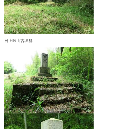
日上畝山古墳群