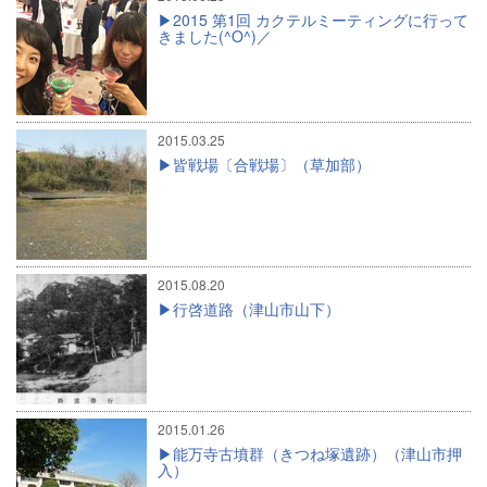
2015 第1回 カクテルミーティングに行って
きました(^O^)／
2015.03.25
皆戦場〔合戦場〕（草加部）
2015.08.20
行啓道路（津山市山下）
2015.01.26
能万寺古墳群（きつね塚遺跡）（津山市押
入）