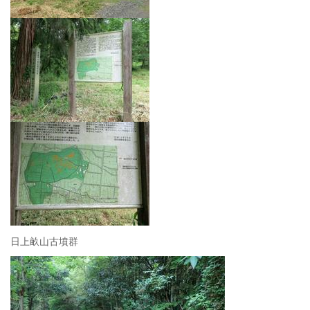
日上畝山古墳群