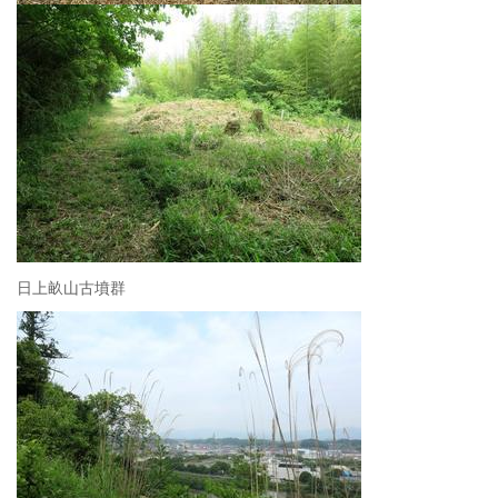
日上畝山古墳群