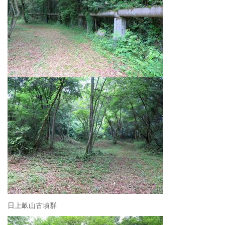
日上畝山古墳群