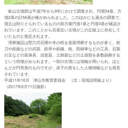
畝山古墳群は平成7年から9年にかけて調査され、円墳54基、方
墳2基の計56基が確かめられました。このほかにも過去の調査で、
墳丘は削りとられているものの前方後円墳1基と円墳3基が確認さ
れています。このことから百基近い古墳がこの丘陵上に存在して
いたものと推定されます。
埋葬施設は堅穴式石槨や木の棺を直接埋葬するものが多く、鉄
刀や鉄鏃などの武器、鉄斧や鉄鎌、鉇、防錘車などの工具、石製
の玉などの装身具、須恵器、土師器などの土器類を多数副葬する
という特徴がみられます。一部の古墳には埴輪が用いられ、ほと
んどが円筒形のものですが、巫子の形をした人物埴輪なども発見
されています。
平成11年10月 津山市教育委員会 （文：現地説明板より）
（2017年6月11日撮影）