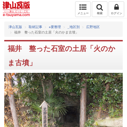
メニュー
検索
ログイン
津山瓦版
取材記事
※要整理
_地区別
広野地区
福井 整った石室の土居「火のかま古墳」
福井 整った石室の土居「火のか
ま古墳」