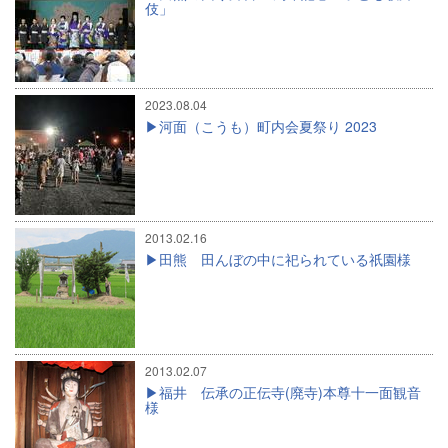
伎」
2023.08.04
河面（こうも）町内会夏祭り 2023
2013.02.16
田熊 田んぼの中に祀られている祇園様
2013.02.07
福井 伝承の正伝寺(廃寺)本尊十一面観音
様