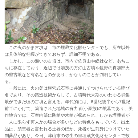
この火のかま古墳は、市の埋蔵文化財センタ－でも、所在以外
は具体的な把握ができておらず、詳細不明である。
しかし、この類いの古墳は、市内で佐良山や総社など、あちこ
ちに存在しており、近辺では加茂の万灯山古墳や鏡野の真加部火
の釜古墳など有名なものがあり、かなりのことが判明してい
る。
一般には、火の釜は横穴式石室に共通してつけられている呼び
名であり、その築造技術からして、古墳時代末期のいわゆる群集
墳ができた頃の古墳と言える。年代的には、6世紀後半から7世紀
前半にかけて、築造された地域の有力者(小豪族)の墳墓であり、美
作地方では、石室内部に陶棺や木棺が収められ、しかも埋葬者が
一人に限らず何人かの場合が多いなどの特色をもっている。出土
品は、須恵器と言われる土器のほか、死者が生前身につけていた
副葬品があり、今日、津山市の弥生の里埋蔵文化財センタ－で数