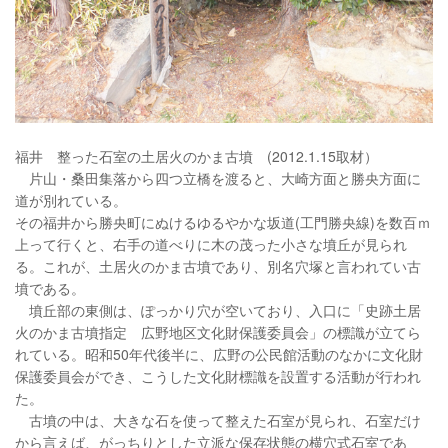
福井 整った石室の土居火のかま古墳 (2012.1.15取材）
片山・桑田集落から四つ立橋を渡ると、大崎方面と勝央方面に
道が別れている。
その福井から勝央町にぬけるゆるやかな坂道(工門勝央線)を数百ｍ
上って行くと、右手の道べりに木の茂った小さな墳丘が見られ
る。これが、土居火のかま古墳であり、別名穴塚と言われてい古
墳である。
墳丘部の東側は、ぽっかり穴が空いており、入口に「史跡土居
火のかま古墳指定 広野地区文化財保護委員会」の標識が立てら
れている。昭和50年代後半に、広野の公民館活動のなかに文化財
保護委員会ができ、こうした文化財標識を設置する活動が行われ
た。
古墳の中は、大きな石を使って整えた石室が見られ、石室だけ
から言えば、がっちりとした立派な保存状態の横穴式石室であ