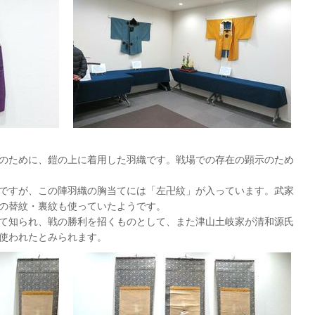
のために、鎧の上に着用した羽織です。戦場での存在の顕示のため
ですが、この陣羽織の胸当てには「左卍紋」が入っています。武家
の替紋・裏紋も使っていたようです。
て知られ、戦の勝利を招くものとして、また津山土岐家が清和源氏
使われたとみられます。