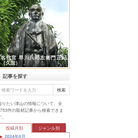
極楽山 光厳寺で不動護摩供
（ふどうごまく）の体験
記事を探す
知りたい津山の情報について、全
3753件の取材記事から検索できま
す。
投稿月別
ジャンル別
2024年6月