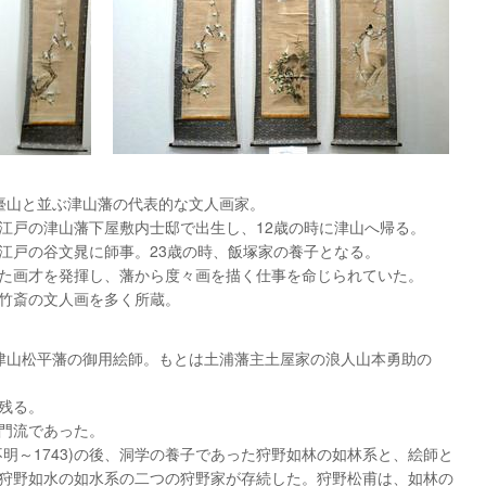
広瀬臺山と並ぶ津山藩の代表的な文人画家。
江戸の津山藩下屋敷内士邸で出生し、12歳の時に津山へ帰る。
江戸の谷文晁に師事。23歳の時、飯塚家の養子となる。
た画才を発揮し、藩から度々画を描く仕事を命じられていた。
竹斎の文人画を多く所蔵。
は、津山松平藩の御用絵師。もとは土浦藩主土屋家の浪人山本勇助の
残る。
門流であった。
明～1743)の後、洞学の養子であった狩野如林の如林系と、絵師と
狩野如水の如水系の二つの狩野家が存続した。狩野松甫は、如林の