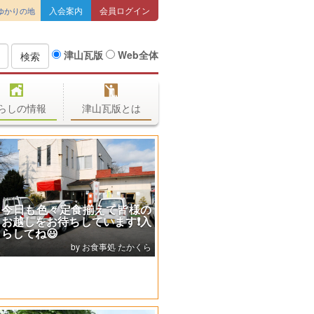
入会案内
会員ログイン
ゆかりの地
津山瓦版
Web全体
検索
らしの情報
津山瓦版とは
ギャラリー
(有)北奥タイヤ商会