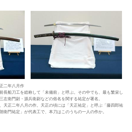
正二年八月作
前長船刀工を総称して「未備前」と呼ぶ。その中でも、最も繁栄し
三左衛門尉・源兵衛尉などの俗名を関する祐定が署名。
、天正二年八月の作。天正の頃には「天正祐定」と呼ぶ「藤四郎祐
朗衛門祐定」が代表工で、本刀はこのうちの一人の作か。
。