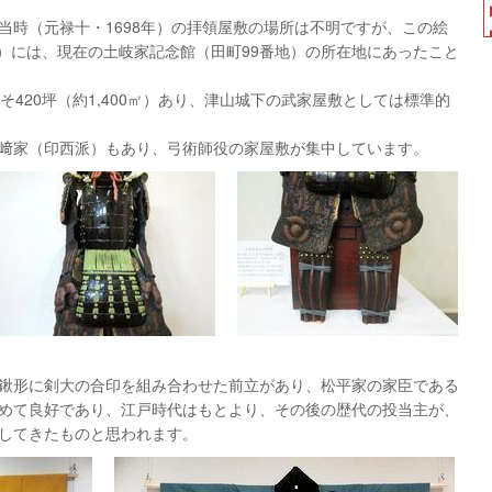
当時（元禄十・1698年）の拝領屋敷の場所は不明ですが、この絵
年）には、現在の土岐家記念館（田町99番地）の所在地にあったこと
そ420坪（約1,400㎡）あり、津山城下の武家屋敷としては標準的
﨑家（印西派）もあり、弓術師役の家屋敷が集中しています。
鍬形に剣大の合印を組み合わせた前立があり、松平家の家臣である
めて良好であり、江戸時代はもとより、その後の歴代の投当主が、
してきたものと思われます。