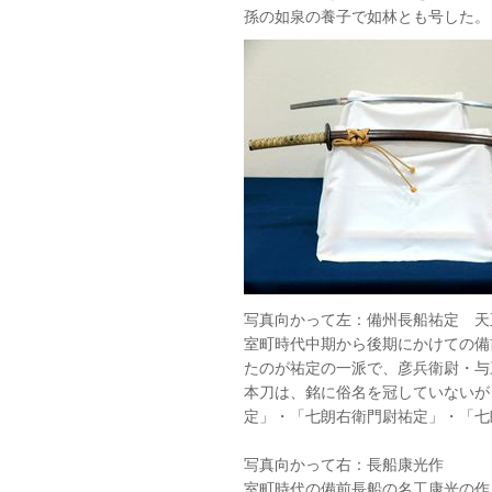
孫の如泉の養子で如林とも号した。
写真向かって左：備州長船祐定 天
室町時代中期から後期にかけての備
たのが祐定の一派で、彦兵衛尉・与
本刀は、銘に俗名を冠していないが
定」・「七朗右衛門尉祐定」・「七
写真向かって右：長船康光作
室町時代の備前長船の名工康光の作