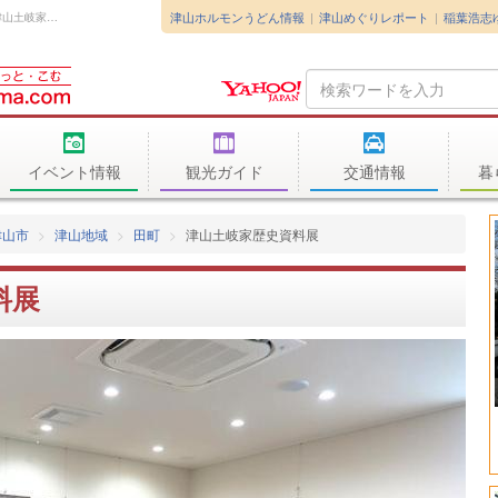
津山ホルモンうどん情報
津山めぐりレポート
稲葉浩志
2019年2月10日(日) ・ 11日(月) 津山市田町の津山土岐家財団記...
Search
Query
イベント情報
観光ガイド
交通情報
暮
津山市
津山地域
田町
津山土岐家歴史資料展
料展