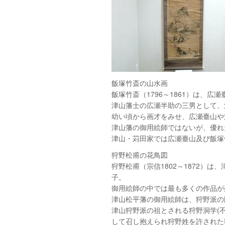
飯塚竹斎の山水画
飯塚竹斎（1796～1861）は、
津山藩士の広瀬半助の三男として、
幼い頃から画才をみせ、広瀬臺山や
津山藩の御用絵師ではないが、優れ
津山・苅田家では広瀬臺山及び飯塚
狩野松甫の花鳥図
狩野松甫（宗信1802～1872）
子。
御用絵師の中では最も多くの作品が
津山松平藩の御用絵師は、狩野派の
津山狩野派の祖とされる狩野洞学(不
して召し抱えられ狩野姓を許された