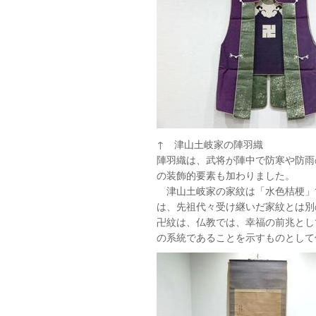
↑ 津山土岐家の陣羽織
陣羽織は、武将が陣中で防寒や防雨
の装飾的要素も加わりました。
津山土岐家の家紋は「水色桔梗」
は、先祖代々受け継いだ家紋とは別
卍紋は、仏教では、幸福の前兆とし
の系統であることを示すものとして