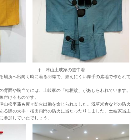
束 ↑ 津山土岐家の道中着
る場所へ出向く時に着る羽織で、燃えにくい厚手の素地で作られて
の背面や胸当てには、土岐家の「桔梗紋」があしらわれています。
象付けるものです。
津山松平藩も度々防火出動を命じられました。浅草米倉などの防火
ある際の大手・桜田両門の防火に当たったりしました。土岐家当主
に参加していたでしょう。