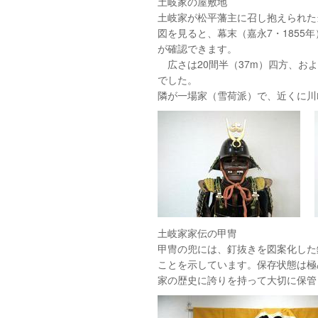
土岐家の屋敷地
土岐家が松平藩主に召し抱えられた
図を見ると、幕末（嘉永7・1855
が確認できます。
広さは20間半（37m）四方、およ
でした。
隣が一場家（雪荷派）で、近くに川
土岐家家伝の甲冑
甲冑の兜には、釘抜きを図案化した
ことを示しています。保存状態は極
家の歴史に誇りを持って大切に保管