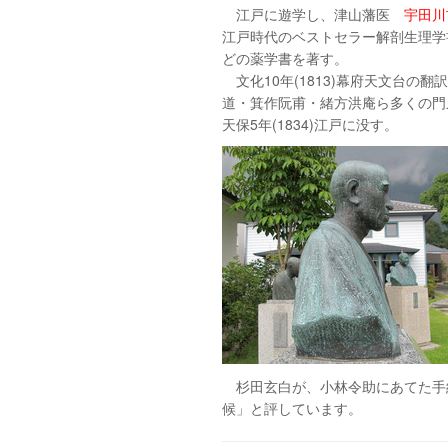
江戸に遊学し、津山藩医
宇田川
江戸時代の
ベストセラー解剖生理学
どの薬学書を著す。
文化10年(1813)幕府天文台の
道・箕作阮甫・緒方洪庵ら多くの門
天保5年(1834)江戸に没す。
杉田玄白が、小林令助にあてた手
候」と評しています。