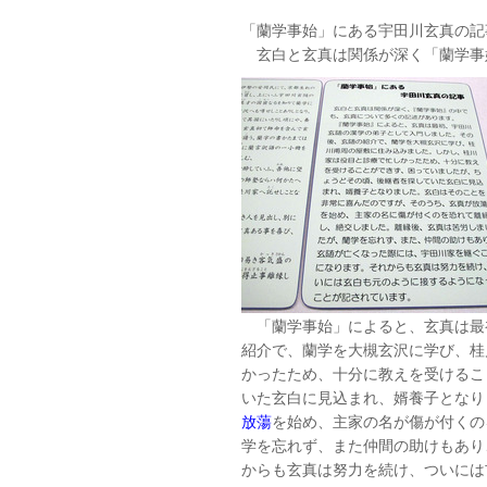
「蘭学事始」にある宇田川玄真の記
玄白と玄真は関係が深く「蘭学事
「蘭学事始」によると、玄真は最
紹介で、蘭学を大槻玄沢に学び、桂
かったため、十分に教えを受けるこ
いた玄白に見込まれ、婿養子となり
放蕩
を始め、主家の名が傷が付くの
学を忘れず、また仲間の助けもあり
からも玄真は努力を続け、ついには