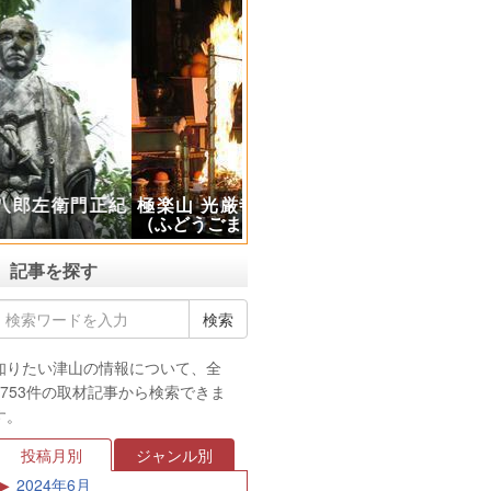
極楽山 光厳寺で不動護摩供
（ふどうごまく）の体験
記事を探す
知りたい津山の情報について、全
3753件の取材記事から検索できま
す。
投稿月別
ジャンル別
2024年6月