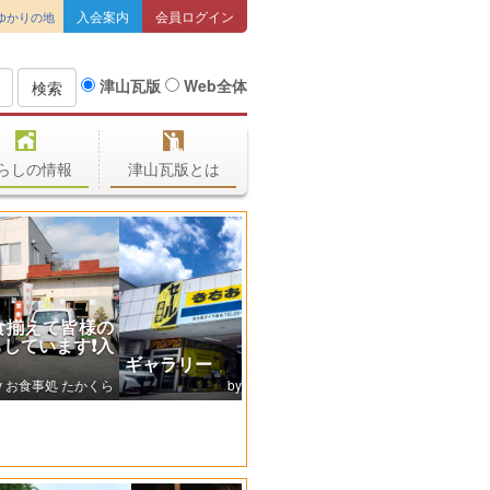
入会案内
会員ログイン
ゆかりの地
津山瓦版
Web全体
検索
らしの情報
津山瓦版とは
ギャラリー
(有)北奥タイヤ商会