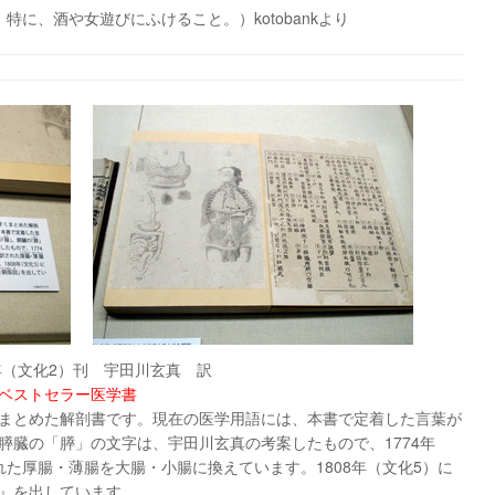
特に、酒や女遊びにふけること。）kotobankより
年（文化2）刊 宇田川玄真 訳
ベストセラー医学書
まとめた解剖書です。現在の医学用語には、本書で定着した言葉が
膵臓の「膵」の文字は、
宇田川
玄真の考案したもので、1774年
た厚腸・薄腸を大腸・小腸に換えています。1808年（文化5）に
』を出しています。