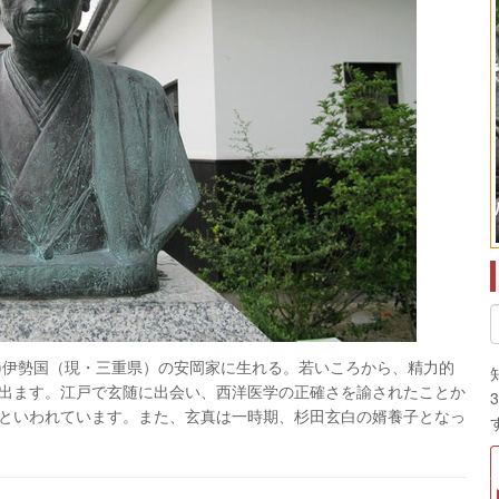
69)伊勢国（現・三重県）の安岡家に生れる。若いころから、精力的
出ます。江戸で玄随に出会い、西洋医学の正確さを諭されたことか
といわれています。また、玄真は一時期、
杉田玄白の婿養子
となっ