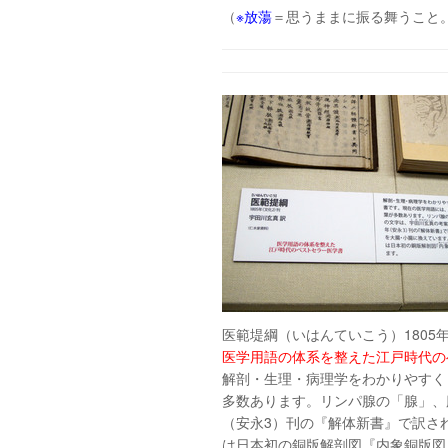
（
※放蕩
＝思うままに振る舞うこと。
医範堤綱（いはんていこう）1805
医学用語の体系を整えた江戸時代の
解剖・生理・病理学をわかりやすく
多数あります。リンパ腺の「腺」、
（安永3）刊の『解体新書』で訳され
は日本初の銅版解剖図『内象銅版図