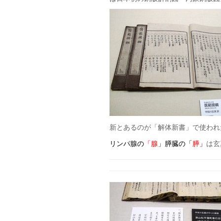
新とあるのが「解体新書」で使われ
リンパ腺の
「腺
」膵臓の「
膵
」
は玄