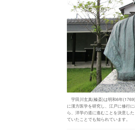
宇田川玄真(榛斎)は明和6年(17
に漢方医学を研究し、江戸に修行に
ら、洋学の道に進むことを決意した
ていたことでも知られています。