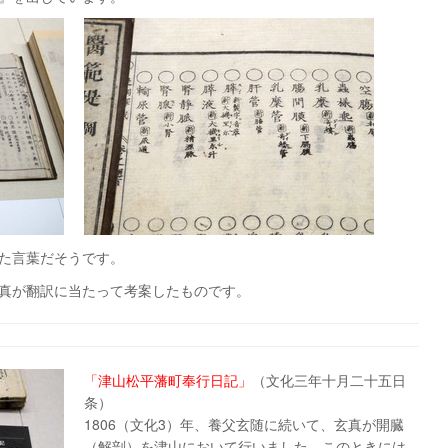
た言葉
だそうです。
真が翻訳に当たって考案したものです。
「津山松平藩町奉行日記」
（文化三年十月二十五日
条）
1806（文化3）年、養父玄随に続いて、玄真が開臓
（解剖）を津山において行いました。このときには