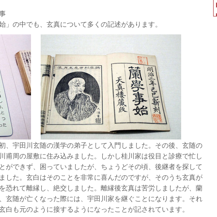
事
始」の中でも、玄真について多くの記述があります。
初、宇田川玄随の漢学の弟子として入門しました。その後、玄随の
川甫周の屋敷に住み込みました。しかし桂川家は役目と診療で忙し
とができず、困っていましたが、ちょうどその頃、後継者を探して
ました。玄白はそのことを非常に喜んだのですが、そのうち玄真が
を恐れて離縁し、絶交しました。離縁後玄真は苦労しましたが、蘭
、玄随が亡くなった際には、宇田川家を継ぐことになります。それ
玄白も元のように接するようになったことが記されています。