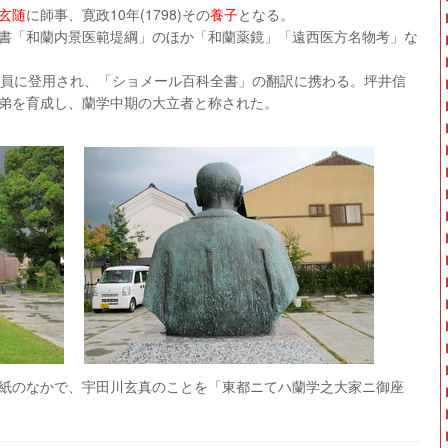
玄随
に師事、寛政10年(1798)その
養子
となる。
書
「和蘭内景医範堤綱」のほか「和蘭薬鏡」「遠西医方名物考」な
翻訳員に登用され、「ショメール百科全書」の翻訳に携わる。坪井信
弟を育成し、蘭学中期の大立者と称された。
紙のなかで、宇田川玄真のことを「東都ニてハ蘭学之大家ニ御座