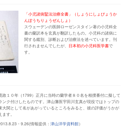
「小児諸病鋻法治療全書」（しょうにしょびょうか
んぽうちりょうぜんしょ）
スウェーデンの医師ローゼンスタイン著の小児科全
書の蘭訳本を玄真が翻訳したもの。小児科の諸病に
関する鑑別、診断および治療法を述べています。刊
行されませんでしたが、
日本初の小児科医学書
で
す。
寛政１０年（1799）正月に当時の蘭学者８０名を相撲番付に擬して
ランク付けしたものです。津山藩医宇田川玄真が現役ではトップの
東大関として名があがっているところをみると、彼の評価がうかが
えます。
2013.8.23・9.26(情報提供：
津山洋学資料館
）