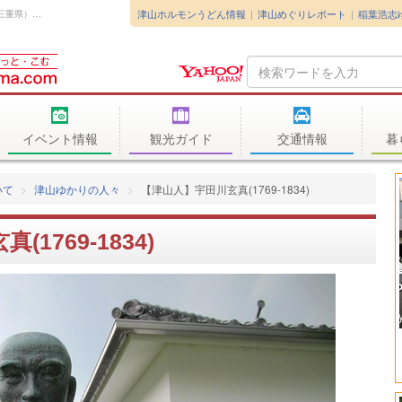
津山ホルモンうどん情報
津山めぐりレポート
稲葉浩志
宇田川玄真(榛斎)は明和6年(1769)伊勢国（現・三重県）の安岡家に生れる...
Search
Query
イベント情報
観光ガイド
交通情報
暮
いて
津山ゆかりの人々
【津山人】宇田川玄真(1769-1834)
1769-1834)