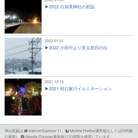
2022 白加美神社の初詣
2022.01.01
2022 小田中より見る初日の出
2021.12.15
2021 田口家のイルミネーション
津山瓦版は
Internet Explorer 11、
Mozilla Firefox(通常版もしくはESR版
の最新)、
Google Chrome(最新版)での閲覧を推奨しています。