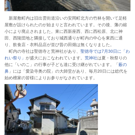
新屋敷町内は旧出雲街道沿いの安岡町北方の竹林を開いて足軽
屋敷が設けられたのが始まりと言われています。その後、藩の縮
小により廃止されました。東に西新座西、西に西松原、北に神
田、西陵団地と隣接しており城西通りが町内の中心を東西に通
り、飲食店・衣料品店が並び昔の田畑は無くなりました。
町内の寺社は聖徳寺と荒神社があり、
聖徳寺では7月30日に「わ
れい祭り」
が盛大におこなわれています。
荒神社
は夏・秋祭りの
他に「いのこ」の行事が子ども達に受け継がれています。「
薮の
鼻
」には「愛染寺奥の院」の大師堂があり、毎月20日には総代を
始め檀家の皆様によりお参りがなされています。