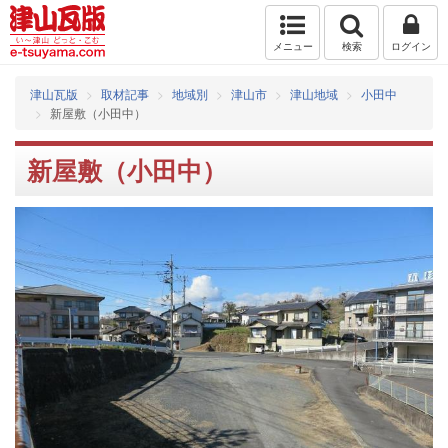
メニュー
検索
ログイン
津山瓦版
取材記事
地域別
津山市
津山地域
小田中
新屋敷（小田中）
新屋敷（小田中）