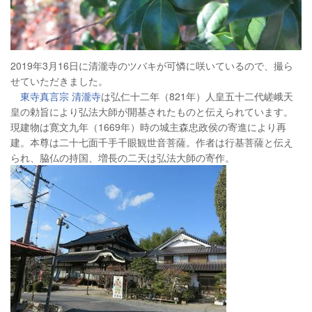
2019年3月16日に清瀧寺のツバキが可憐に咲いているので、撮ら
せていただきました。
東寺真言宗 清瀧寺
は弘仁十二年（821年）人皇五十二代嵯峨天
皇の勅旨により弘法大師が開基されたものと伝えられています。
現建物は寛文九年（1669年）時の城主森忠政侯の寄進により再
建。本尊は二十七面千手千眼観世音菩薩。作者は行基菩薩と伝え
られ、脇仏の持国、増長の二天は弘法大師の寄作。