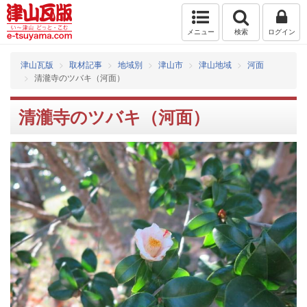
メニュー
検索
ログイン
津山瓦版
取材記事
地域別
津山市
津山地域
河面
清瀧寺のツバキ（河面）
清瀧寺のツバキ（河面）