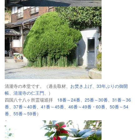
清瀧寺の本堂です。（過去取材、
お焚き上げ
、
33年ぶりの御開
帳
、
清瀧寺の仁王門
、）
四国八十八ヶ所霊場巡拝
18番～24番
、
25番～30番
、
31番～36
番
、
37番～40番
、
41番～45番
、
46番～49番・60番
、
50番～54
番
、
55番～59番
）