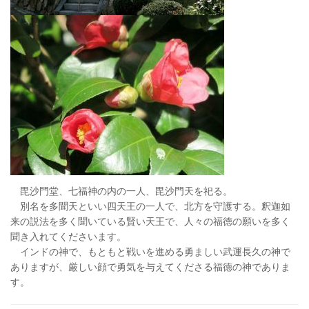
毘沙門堂、七福神の内の一人、毘沙門天を祀る。
別名を多聞天といい四天王の一人で、北方を守護する。釈迦如
来の説法を多く聞いている賢い天王で、人々の福徳の願いを多く
聞き入れてくださいます。
インドの神で、もともと戦いを進める勇ましい武運長久の神で
ありますが、厳しい顔で勇気を与えてくださる福徳の神でありま
す。