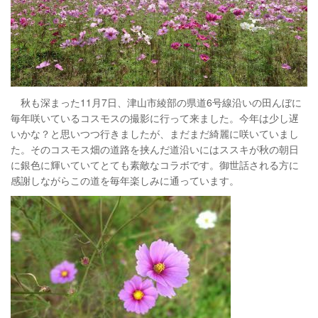
秋も深まった11月7日、津山市綾部の県道6号線沿いの田んぼに
毎年咲いているコスモスの撮影に行って来ました。今年は少し遅
いかな？と思いつつ行きましたが、まだまだ綺麗に咲いていまし
た。そのコスモス畑の道路を挟んだ道沿いにはススキが秋の朝日
に銀色に輝いていてとても素敵なコラボです。御世話される方に
感謝しながらこの道を毎年楽しみに通っています。