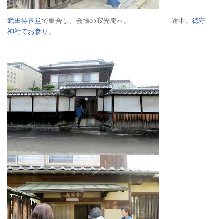
武田待喜堂
で集合し、会場の寂光庵へ。 途中、
徳守
神社でお参り
。