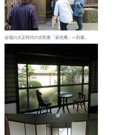
会場の大正時代の古民家
「寂光庵」
へ到着。