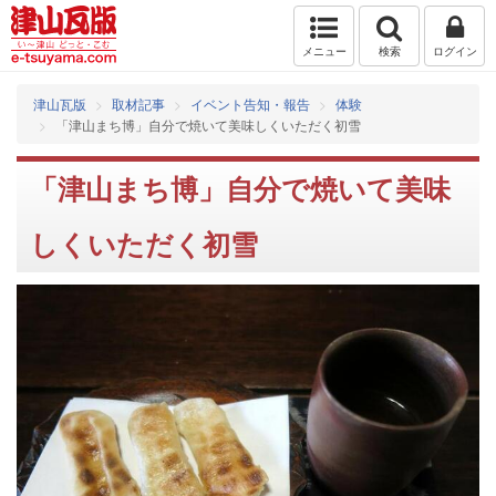
メニュー
検索
ログイン
津山瓦版
取材記事
イベント告知・報告
体験
「津山まち博」自分で焼いて美味しくいただく初雪
「津山まち博」自分で焼いて美味
しくいただく初雪