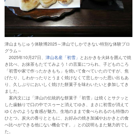
津山まちじゅう体験博2025～津山でしかできない特別な体験プロ
グラム～
2025年10月27日、
津山名産「初雪」
とおかきを火鉢を囲んで焼
き比べ、お抹茶もたててみよう！の言葉につられ、子どものころ
「初雪や家で作ったかきもち」を焼いて食べていたのですが、焦
げたり、しわかったりとうまく焼けなくて悲しかった思い出もあ
り、久しぶりにおいしく焼けた餅菓子を味わいたいと参加してき
ました。
案内文には「津山の伝統的な餅菓子「初雪」は焼くとサクッと
した歯触りで口の中でスゥーと消えてゆき、まさに初雪が消えて
ゆくかのような食感が魅力。生地のままで食べられるのも特徴の
ひとつ。炭火の香りとともに、お好みの焼き加減やおかきとの食
べ比べができる他にない機会です。」との説明もまた魅力的でし
た。