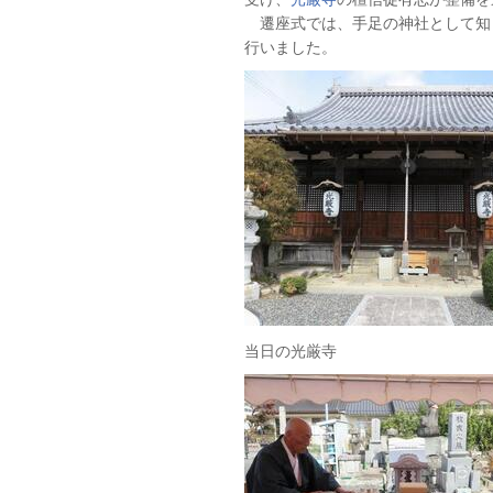
遷座式では、手足の神社として知
行いました。
当日の光厳寺 遷座式