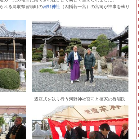
られる鳥取県智頭町の
河野神社
（因幡若一宮）の宮司が神事を執り
を執り行う河野神社宮司と檀家の得能氏