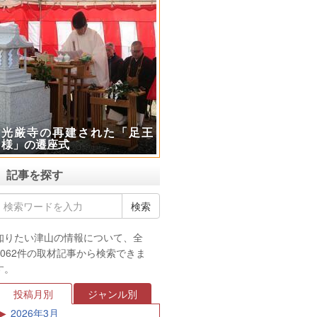
光厳寺の再建された「足王
様」の遷座式
記事を探す
知りたい津山の情報について、全
4062件の取材記事から検索できま
す。
投稿月別
ジャンル別
2026年3月