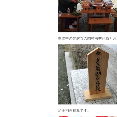
準備中の光厳寺の岡村法秀住職と河
足王祠再建札です。