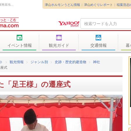
津山ホルモンうどん情報
津山めぐりレポート
稲葉浩志
2026年3月13日、西寺町の光厳寺が管理する外屋敷墓地で足王様の遷座式が執...
Search
Query
イベント情報
観光ガイド
交通情報
暮
ト
観光情報
ジャンル別
史跡・歴史的建造物
神社
遷座式
た「足王様」の遷座式