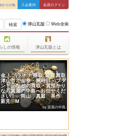
入会案内
会員ログイン
ゆかりの地
津山瓦版
Web全体
検索
らしの情報
津山瓦版とは
金・プラチナ買取 金貨買取
津山市で金券・腕時計・ブラ
ンド品などの買取・質預かり
なら質屋の中島へお任せくだ
さい！ 岡山 真庭 美作
新見 M
質屋の中島