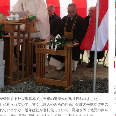
が管理する外屋敷墓地で足王様の遷座式が執り行われました。
）に祀られていて、古くは旅人や近所の住民が足腰の平癒や道中の
れていますが、近年は社が老朽化していて、再建を願う地元の声を
進め、元の場所に南向きの社として新しく整えられました。