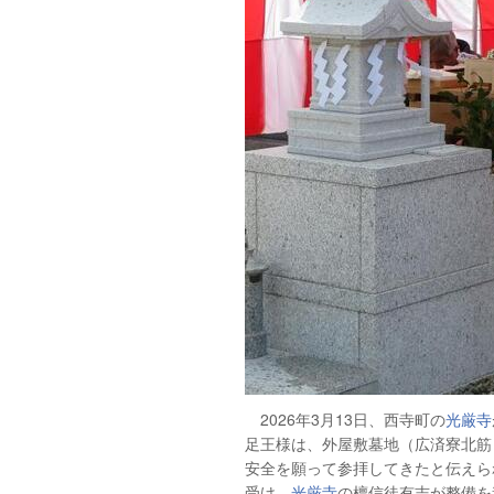
2026年3月13日、西寺町の
光厳寺
足王様は、外屋敷墓地（広済寮北筋
安全を願って参拝してきたと伝えら
受け、
光厳寺
の檀信徒有志が整備を