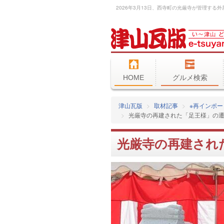
HOME
グルメ検索
津山瓦版
取材記事
※再インポー
光厳寺の再建された「足王様」の
光厳寺の再建され